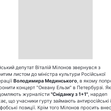
йський депутат Віталій Мілонов звернувся з
ритим листом до міністра культури Російської
рації
Володимира Мединського
, в якому поп
ронити концерт "Океану Ельзи" в Петербурзі. Як
домляють журналісти
"Сніданку з 1+1"
, нардеп
ає, що учасники гурту займають антиросійські 
фобські позиції. Крім того Мілонов просить вне