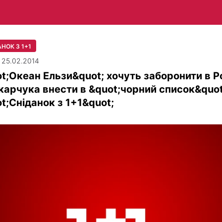
НОК З 1+1
| 25.02.2014
t;Океан Ельзи&quot; хочуть заборонити в Ро
карчука внести в &quot;чорний список&quot
t;Сніданок з 1+1&quot;