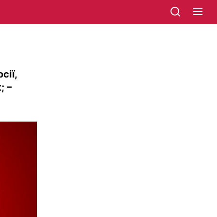
сії,
; –