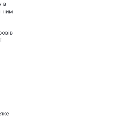
у в
енним
ровів
і
 яке