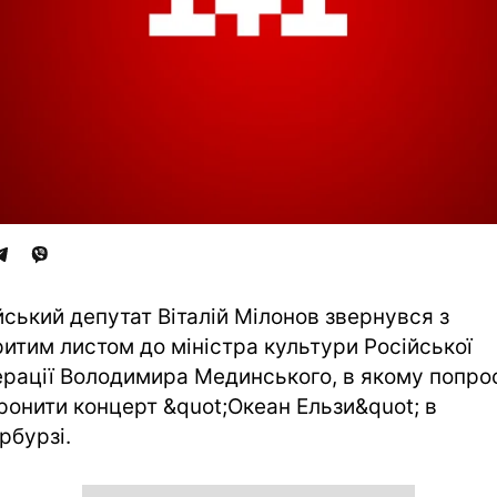
йський депутат Віталій Мілонов звернувся з
ритим листом до міністра культури Російської
рації Володимира Мединського, в якому попро
ронити концерт &quot;Океан Ельзи&quot; в
рбурзі.