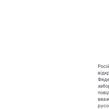
Росі
відк
Феде
забо
пові
вваж
русо