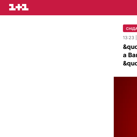
СНІДА
13:23 
&quo
а Ва
&quo