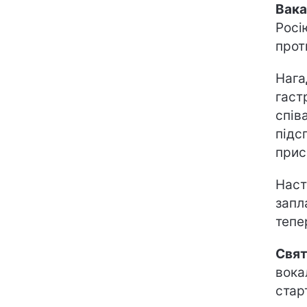
Вака
Росі
прот
Нага
гаст
спів
підс
прис
Наст
запл
тепе
Свят
вока
стар