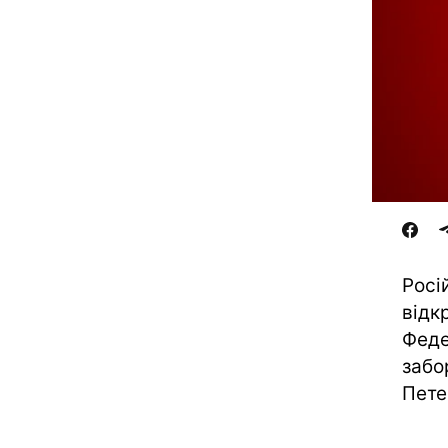
Росі
відк
Феде
забо
Пете