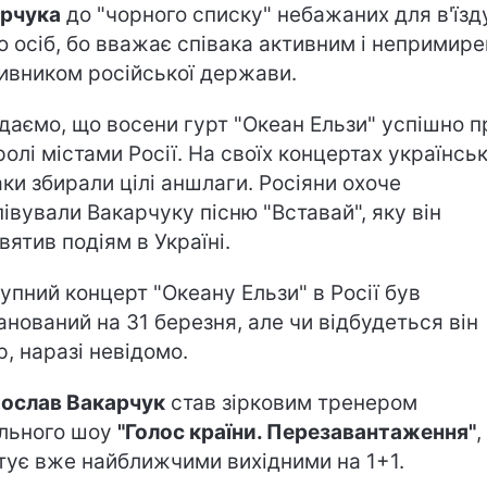
рчука
до "чорного списку" небажаних для в'їзд
ю осіб, бо вважає співака активним і непримир
ивником російської держави.
даємо, що восени гурт "Океан Ельзи" успішно п
ролі містами Росії. На своїх концертах українськ
аки збирали цілі аншлаги. Росіяни охоче
півували Вакарчуку пісню "Вставай", яку він
вятив подіям в Україні.
упний концерт "Океану Ельзи" в Росії був
анований на 31 березня, але чи відбудеться він
р, наразі невідомо.
ослав Вакарчук
став зірковим тренером
льного шоу
"Голос країни. Перезавантаження"
,
тує вже найближчими вихідними на 1+1.