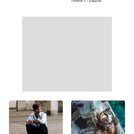
Когда нет кондиционера: 3
Погода резко изменится в
простых способа охладить
выходные: в каких
квартиру в жару
областях Украины пройдут
ливни с градом