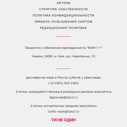
АВТОРЫ
СТРУКТУРА СОБСТВЕННОСТИ
ПОЛИТИКА КОНФИДЕНЦИАЛЬНОСТИ
ПРАВИЛА ПОЛЬЗОВАНИЯ САЙТОМ
РЕДАКЦИОННАЯ ПОЛИТИКА
Товариство з обмеженою відповідальністю "ВІЖН 1+1"
Україна, 04080, м. Київ, вул. Кирилівська, 23
Ідентифікатор медіа в Реєстрі суб’єктів у сфері медіа:
L10-01914, R10-01810
З питань комерційної співпраці й розміщення реклами звертайтесь
digital.sale@1plus1.tv
З питань алгоритмічних продажів звертайтесь
traffic-team@1plus1.tv
ТИ НЕ ОДИН