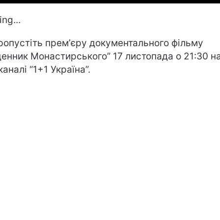
ng...
ропустіть премʼєру документального фільму
енник Монастирського” 17 листопада о 21:30 н
аналі “1+1 Україна”.