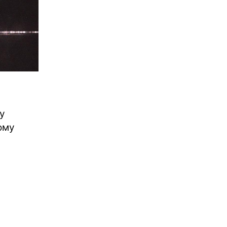
му
ому