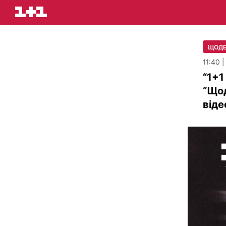
ЩОДЕ
11:40 |
“1+1
“Що
віде