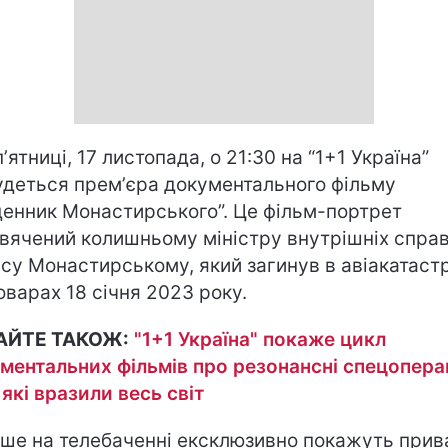
пʼятниці, 17 листопада, о 21:30 на “1+1 Україна”
удеться премʼєра документального фільму
енник Монастирського”. Це фільм-портрет
вячений колишньому міністру внутрішніх спра
су Монастирському, який загинув в авіакатаст
оварах 18 січня 2023 року.
АЙТЕ ТАКОЖ:
"1+1 Україна" покаже цикл
ментальних фільмів про резонансні спецоперац
 які вразили весь світ
ше на телебаченні ексклюзивно покажуть прив