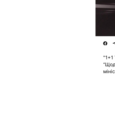
"1+1
“Щод
міні