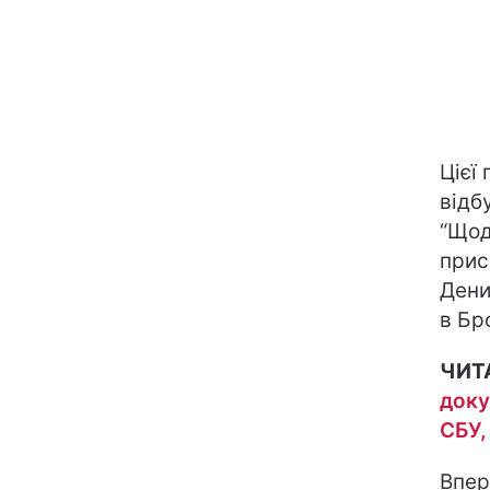
Цієї 
відб
“Щод
прис
Дени
в Бр
ЧИТ
доку
СБУ,
Впер