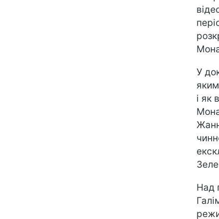
віде
пері
розк
Мона
У до
яким
і як
Мона
Жанн
чинн
екск
Зеле
Над 
Галі
режи