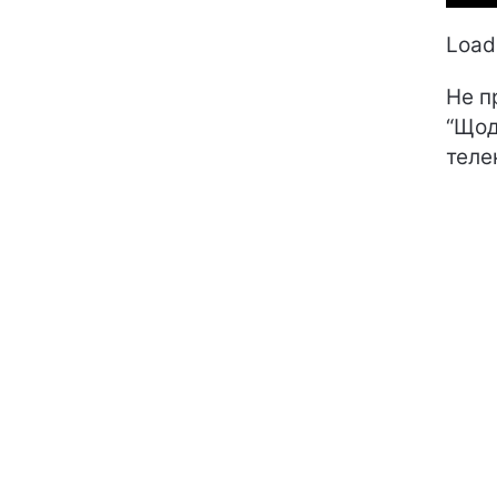
Loadi
Не п
“Щод
телек