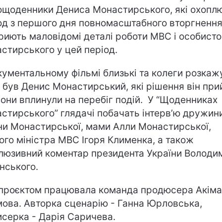
ощоденники Дениса Монастирського, які охопл
од з першого дня повномасштабного вторгнення
риють маловідомі деталі роботи МВС і особисто
стирського у цей період.
кументальному фільмі близькі та колеги розкаж
 був Денис Монастирський, які рішення він пр
 вони вплинули на перебіг подій. У “Щоденниках
стирського” глядачі побачать інтервʼю дружини
и Монастирської, мами Алли Монастирської,
ого міністра МВС Ігоря Клименка, а також
люзивний коментар президента України Володи
нського.
проєктом працювала команда продюсера Акіма
мова. Авторка сценарію - Ганна Юрловська,
серка - Дарія Саричева.