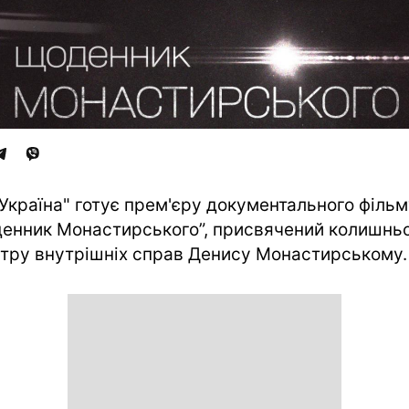
 Україна" готує прем'єру документального філь
енник Монастирського”, присвячений колишнь
стру внутрішніх справ Денису Монастирському.