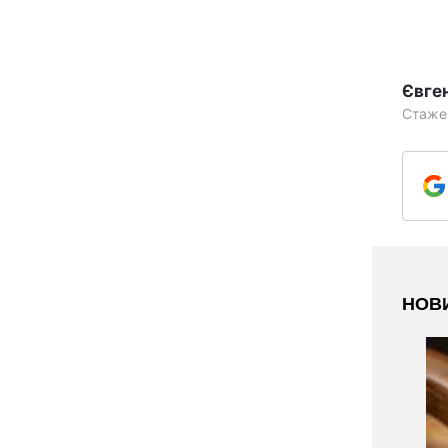
Євге
Стаже