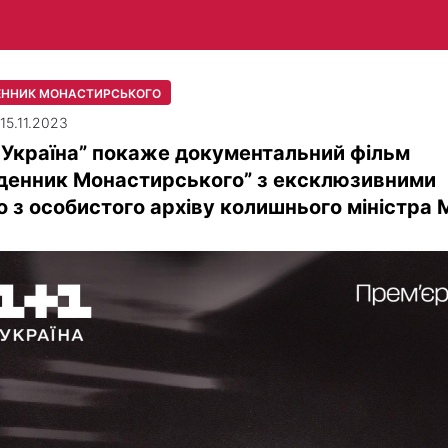
ННИК МОНАСТИРСЬКОГО
 15.11.2023
 Україна” покаже документальний фільм
денник Монастирського” з ексклюзивними
о з особистого архіву колишнього міністра