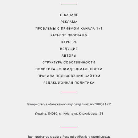
Дело не в немытой посуде:
«Уже взрослый»: Людмила
психолог объяснила,
Барбир показала редкие
почему на самом деле
семейные фото с 14-
пары ссорятся из-за
летним сыном
бытовых проблем
Перейти на полную версию сайта
Контакты:
е-mail:
media@1plus1.tv
Телефон:
+38 044 490 01 01