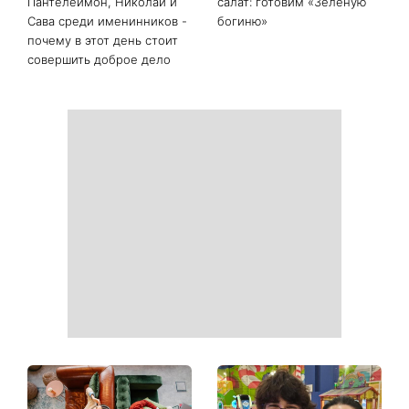
Белые кроссовки снова
Гороскоп на 9 августа для
станут как новые: два
всех знаков зодиака: день
простых продукта из кухни
решений, которые больше
легко устранят пятна и
нельзя откладывать
неприятный запах
День ангела 9 августа:
Самый популярный летний
Пантелеймон, Николай и
салат: готовим «Зеленую