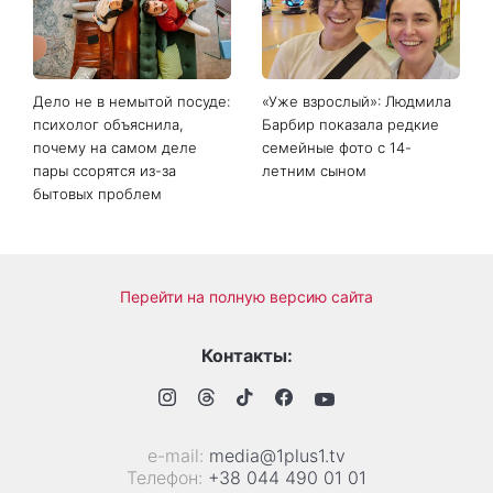
Сава среди именинников -
богиню»
почему в этот день стоит
совершить доброе дело