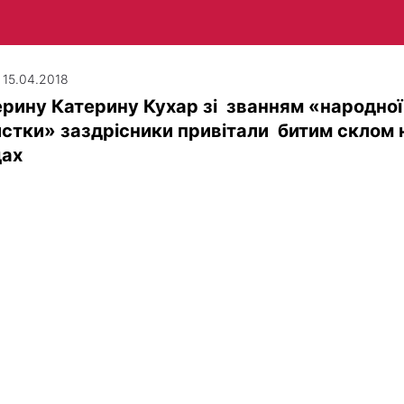
| 15.04.2018
рину Катерину Кухар зі званням «народної
стки» заздрісники привітали битим склом 
дах