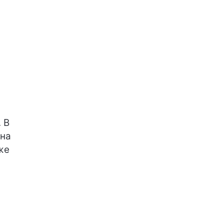
 В
 на
же