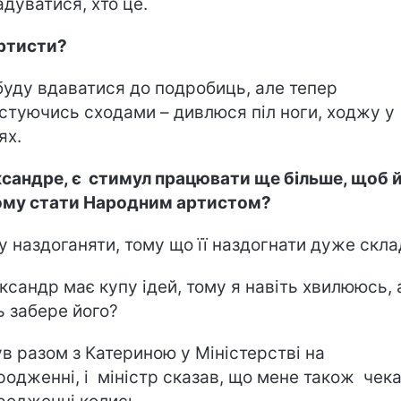
адуватися, хто це.
ртисти?
буду вдаватися до подробиць, але тепер
стуючись сходами – дивлюся піл ноги, ходжу у
ях.
сандре, є стимул працювати ще більше, щоб 
му стати Народним артистом?
у наздоганяти, тому що її наздогнати дуже скла
ксандр має купу ідей, тому я навіть хвилююсь, а
ь забере його?
ув разом з Катериною у Міністерстві на
родженні, і міністр сказав, що мене також чека