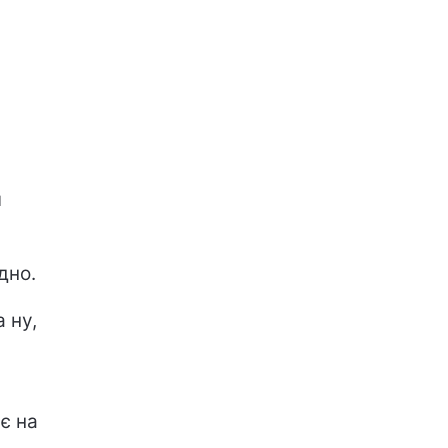
й
дно.
 ну,
є на