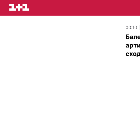
00:10 
Бале
арти
схо