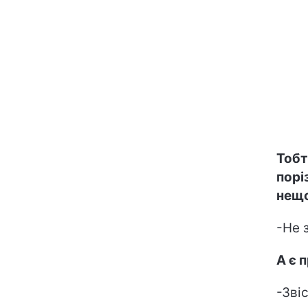
Тобт
порі
нещо
-Не 
А є 
-Зві