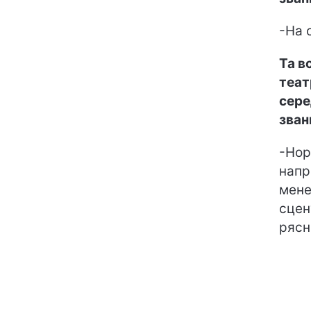
-На 
Та в
теат
сере
зван
-Нор
напр
мене
сцен
рясн