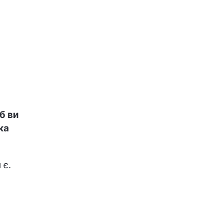
б ви
ка
 є.