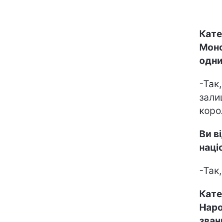
Кате
Монс
одни
-Так
зали
коро
Ви в
наці
-Так
Кате
Наро
зван