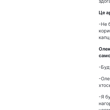
здог
Це а
-Не 
кори
капц
Олек
само
-Буд
-Оле
хтос
-Я б
наго