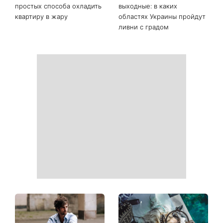
информацию в расчетных
легендарная 79-летняя
квитанциях
певица
Когда нет кондиционера: 3
Погода резко изменится в
простых способа охладить
выходные: в каких
квартиру в жару
областях Украины пройдут
ливни с градом