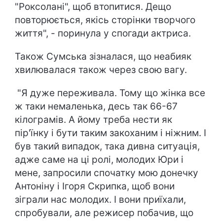
"Роксолані", щоб втопитися. Дещо
повторюється, якісь сторінки творчого
життя", - поринула у спогади актриса.
Також Сумська зізналася, що неабияк
хвилювалася також через свою вагу.
"Я дуже переживала. Тому що жінка все
ж таки немаленька, десь так 66-67
кілограмів. А йому треба нести як
пір'їнку і бути таким закоханим і ніжним. І
був такий випадок, така дивна ситуація,
адже саме на ці ролі, молодих Юри і
мене, запросили спочатку мою донечку
Антоніну і Ігоря Скрипка, щоб вони
зіграли нас молодих. І вони приїхали,
спробували, але режисер побачив, що