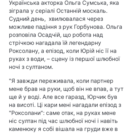
Українська акторка Ольга Сумська, яка
зіграла у серіалі Останній москаль.
Судний день, хвилювалася через
можливе падіння з рук Горбунова. Ольга
розповіла Осадчій, що робота над
стрічкою нагадала їй легендарну
Роксолану, а епізод, коли Юрій ніс її на
руках з води, – сцену із першої шлюбної
ночі з султаном.
"Я завжди переживала, коли партнер
мене брав на руки, щоб він не впав, а тут
ще й у воді. Але все гаразд, Юрчик був
на висоті. Ці кари мені нагадали епізод з
"Роксолани": саме отак, на руках мене
ніс султан під час шлюбної ночі і навіть
каменюку я собі вішала на груди вже в