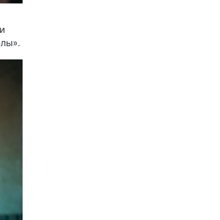
и
лы».