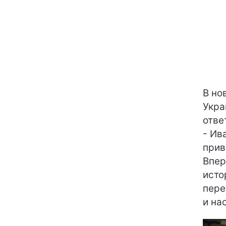
В но
Укра
отве
- Ив
прив
Впер
исто
пере
и на