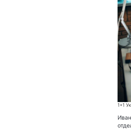
1+1 У
Иван
отде