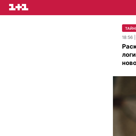
ТАЙН
18:56 
Рас
логи
ново