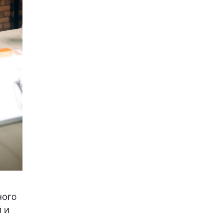
ного
 и