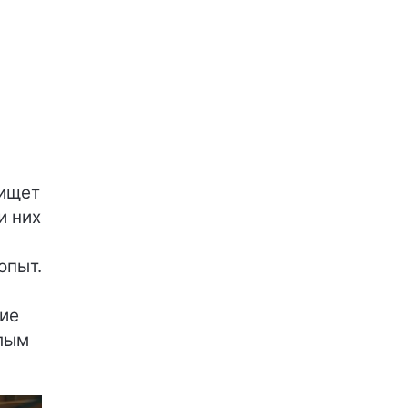
 ищет
и них
опыт.
ие
лым