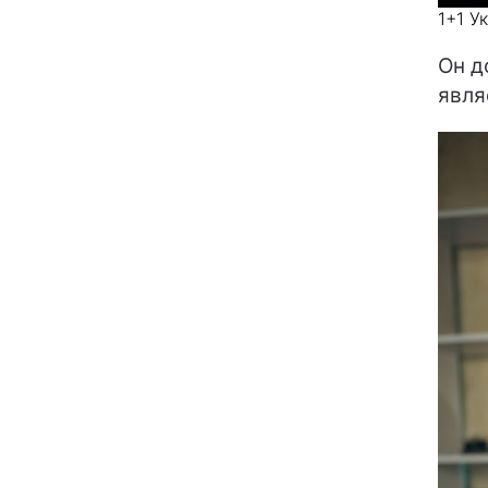
1+1 У
Он д
явля