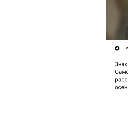
Знак
Само
расс
осен