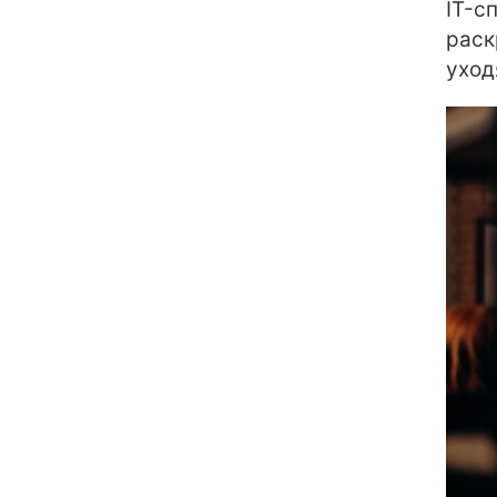
IT-с
раск
уход