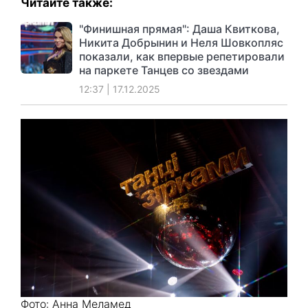
Читайте также:
"Финишная прямая": Даша Квиткова,
Никита Добрынин и Неля Шовкопляс
показали, как впервые репетировали
на паркете Танцев со звездами
12:37 | 17.12.2025
Фото: Анна Меламед