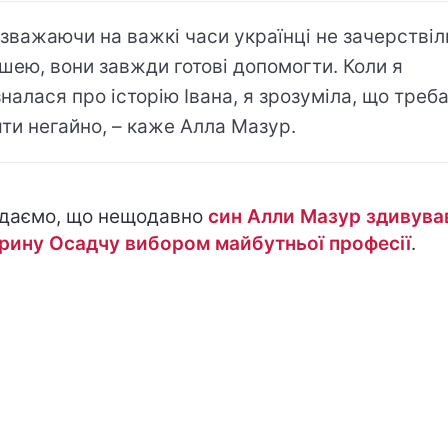
зважаючи на важкі часи українці не зачерствіл
шею, вони завжди готові допомогти. Коли я
зналася про історію Івана, я зрозуміла, що треб
яти негайно, – каже Алла Мазур.
даємо, що нещодавно
син Алли Мазур здивува
рину Осадчу вибором майбутньої професії
.