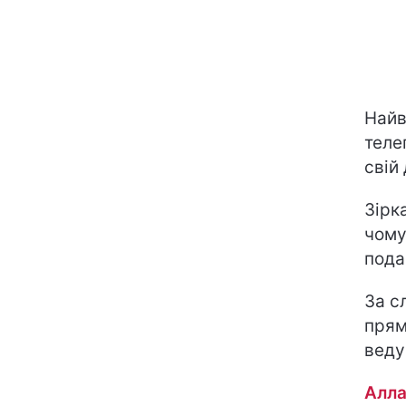
Найв
теле
свій
Зірк
чому
пода
За с
прям
веду
Алла