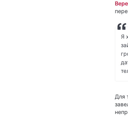
Вере
пере
Я 
за
гр
да
те
Для 
заве
непр