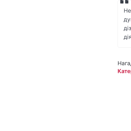
Не
ду
ді
ді
Нага
Кате