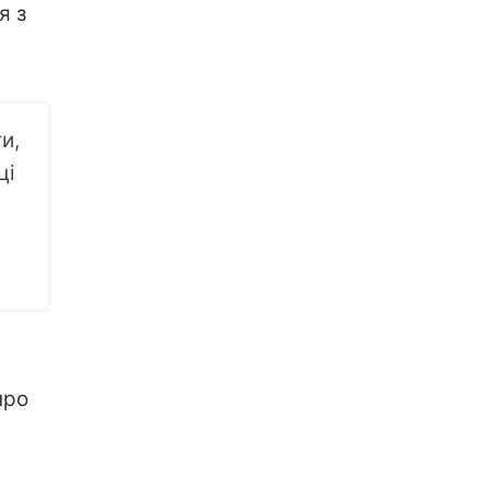
я з
и,
ці
про