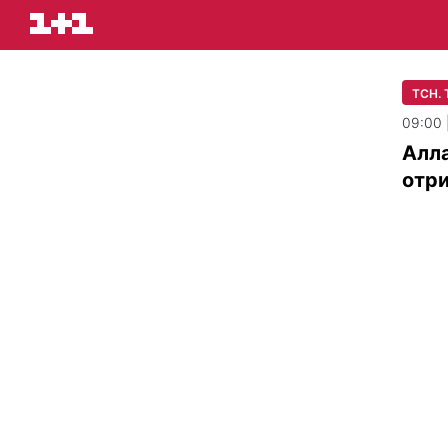
ТСН.
09:00 
Алла
отри