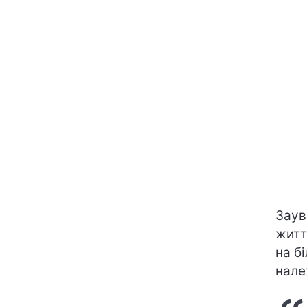
Заув
житт
на б
нале