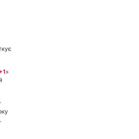
ткує
+1
»
й
у
оку
.