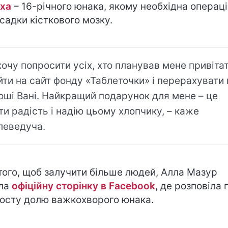
ха
– 16-річного юнака, якому необхідна операці
садки кісткового мозку.
хочу попросити усіх, хто планував мене привітат
йти на сайт фонду «Таблеточки» і перерахувати 
оші Вані. Найкращий подарунок для мене – це
ти радість і надію цьому хлопчику, – каже
леведуча.
того, щоб залучити більше людей, Алла Мазур
ла
офіційну сторінку в Facebook
, де розповіла 
осту долю важкохворого юнака.