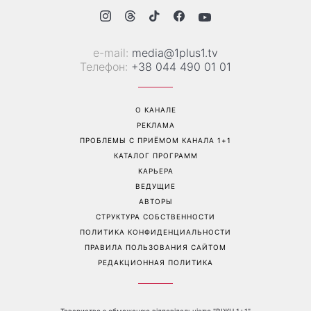
Дело не в немытой посуде:
«Уже взрослый»: Людмила
психолог объяснила,
Барбир показала редкие
почему на самом деле
семейные фото с 14-
пары ссорятся из-за
летним сыном
бытовых проблем
Перейти на полную версию сайта
Контакты: