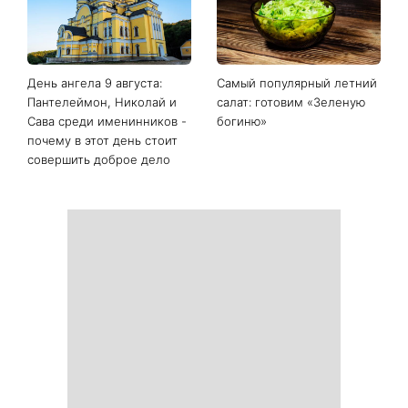
Последние новости
Белые кроссовки снова
Гороскоп на 9 августа для
станут как новые: два
всех знаков зодиака: день
простых продукта из кухни
решений, которые больше
легко устранят пятна и
нельзя откладывать
неприятный запах