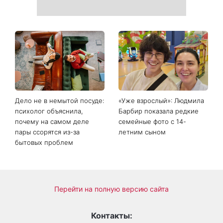
День ангела 9 августа:
Самый популярный летний
Пантелеймон, Николай и
салат: готовим «Зеленую
Сава среди именинников -
богиню»
почему в этот день стоит
совершить доброе дело