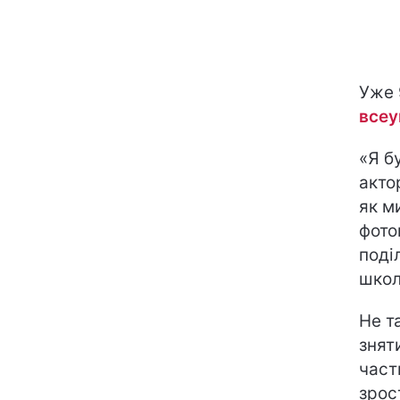
Уже 
всеу
«Я б
акто
як м
фото
поді
школ
Не т
знят
част
зрос