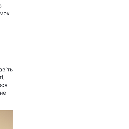
в
омок
авіть
і,
ося
 не