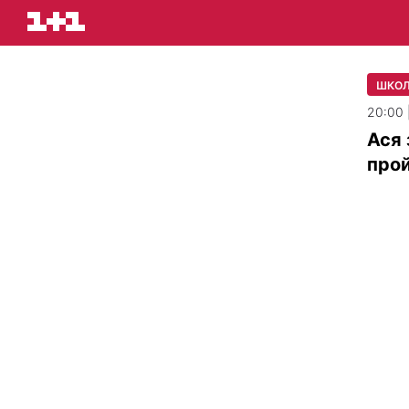
ШКО
20:00 
Ася 
прой