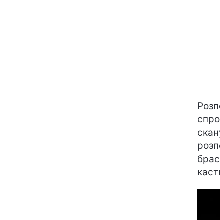
Розп
спро
скан
розп
брас
каст