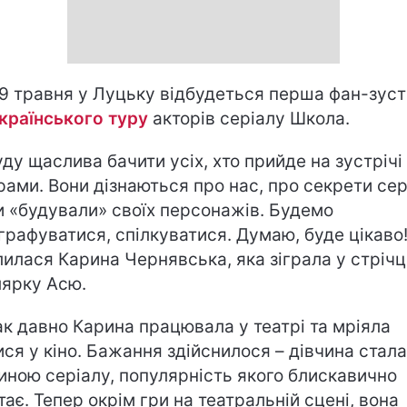
9 травня у Луцьку відбудеться перша фан-зустр
країнського туру
акторів серіалу Школа.
уду щаслива бачити усіх, хто прийде на зустрічі 
рами. Вони дізнаються про нас, про секрети сер
и «будували» своїх персонажів. Будемо
графуватися, спілкуватися. Думаю, буде цікаво!
лилася Карина Чернявська, яка зіграла у стрічц
ярку Асю.
ак давно Карина працювала у театрі та мріяла
ися у кіно. Бажання здійснилося – дівчина стала
иною серіалу, популярність якого блискавично
тає. Тепер окрім гри на театральній сцені, вона