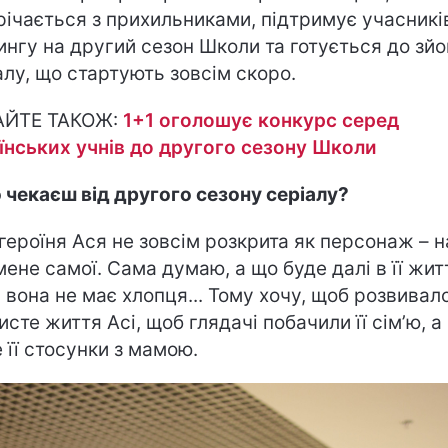
річається з прихильниками, підтримує учасникі
ингу на другий сезон Школи та готується до зй
алу, що стартують зовсім скоро.
АЙТЕ ТАКОЖ:
1+1 оголошує конкурс серед
їнських учнів до другого сезону Школи
 чекаєш від другого сезону серіалу?
героїня Ася не зовсім розкрита як персонаж – н
мене самої. Сама думаю, а що буде далі в її житт
 вона не має хлопця... Тому хочу, щоб розвивал
исте життя Асі, щоб глядачі побачили її сім’ю, а
 її стосунки з мамою.