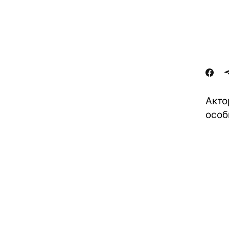
Акто
особ