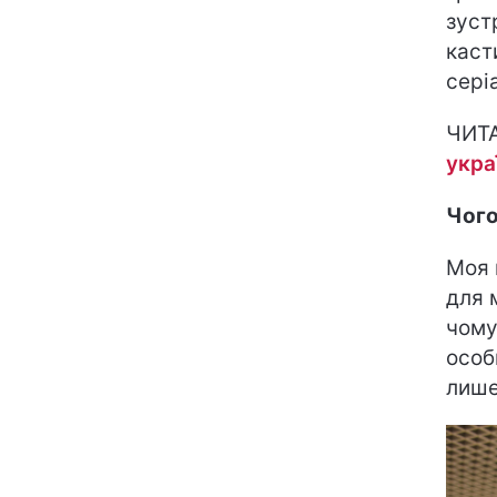
зуст
каст
сері
ЧИТ
укра
Чого
Моя 
для 
чому
особ
лише