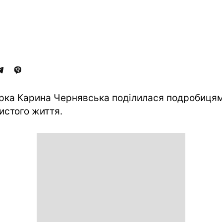
рка Карина Чернявська поділилася подробиця
истого життя.