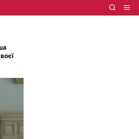
ша
своєї