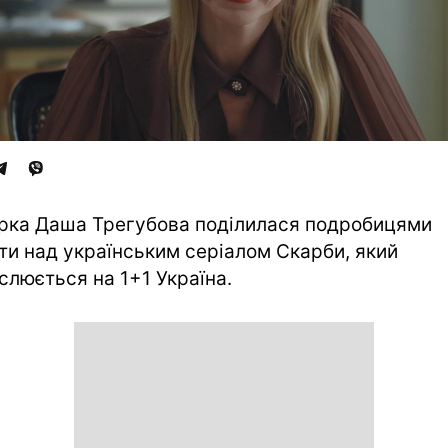
рка Даша Трегубова поділилася подробицями
ти над українським серіалом Скарби, який
слюється на 1+1 Україна.