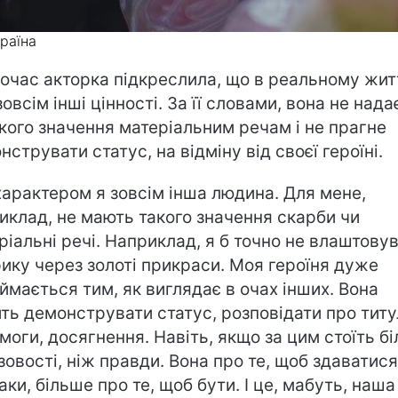
країна
очас акторка підкреслила, що в реальному жит
зовсім інші цінності. За її словами, вона не нада
кого значення матеріальним речам і не прагне
нструвати статус, на відміну від своєї героїні.
характером я зовсім інша людина. Для мене,
иклад, не мають такого значення скарби чи
ріальні речі. Наприклад, я б точно не влаштову
рику через золоті прикраси. Моя героїня дуже
ймається тим, як виглядає в очах інших. Вона
ть демонструвати статус, розповідати про титу
моги, досягнення. Навіть, якщо за цим стоїть б
зовості, ніж правди. Вона про те, щоб здаватися.
аки, більше про те, щоб бути. І це, мабуть, наша