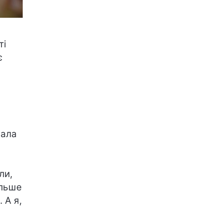
ті
є
вала
ли,
ільше
 А я,