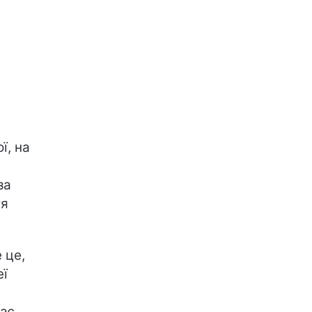
ї, на
за
тя
 це,
еї
ває