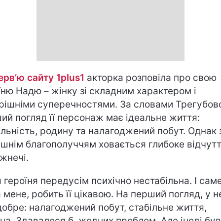
ерв’ю сайту 1plus1
акторка розповіла про свою
їню Надю – жінку зі складним характером і
рішніми суперечностями. За словами Трегубово
ий погляд її персонаж має ідеальне життя:
ільність, родину та налагоджений побут. Однак 
ішнім благополуччям ховається глибоке відчут
жнечі.
 героїня передусім психічно нестабільна. І саме
а мене, робить її цікавою. На перший погляд, у н
добре: налагоджений побут, стабільне життя,
на. Здавалося б, жодних проблем. Але іноді бу