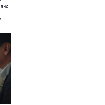
вано,
а