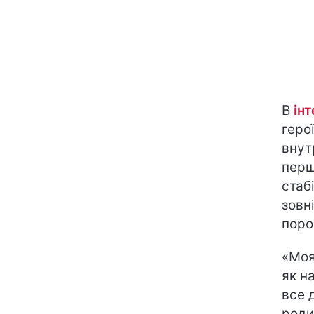
В
інт
геро
внут
перш
стаб
зовн
поро
«Моя
як н
все 
роди