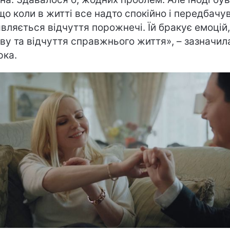
 що коли в житті все надто спокійно і передбачу
’являється відчуття порожнечі. Їй бракує емоцій,
ву та відчуття справжнього життя», – зазначил
рка.