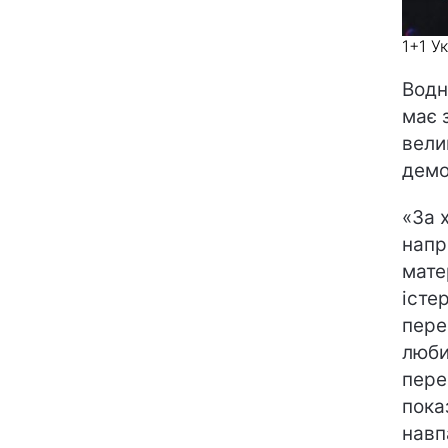
1+1 У
Водн
має 
вели
демо
«За 
напр
мате
істе
пере
люби
пере
пока
навп