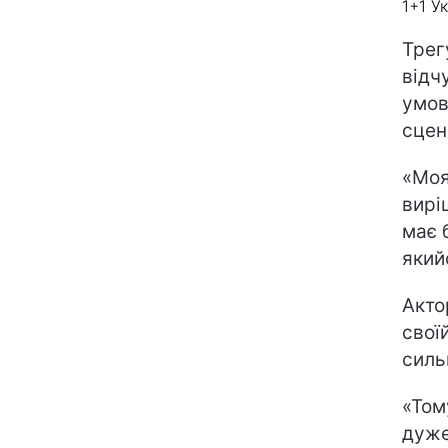
1+1 У
Трег
відч
умов
сцен
«Моя
вирі
має б
який
Акто
свої
силь
«Том
дуже