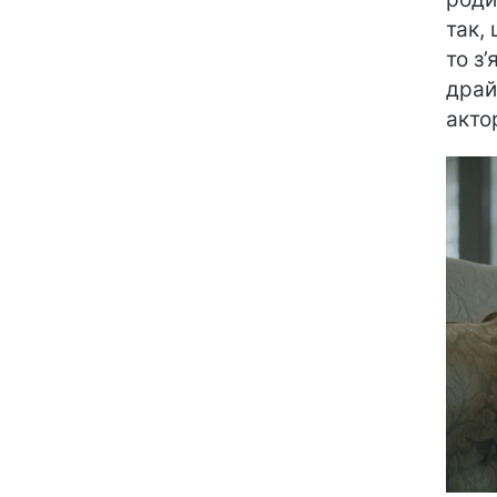
так,
то з
драй
акто