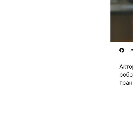
Акто
робо
тран