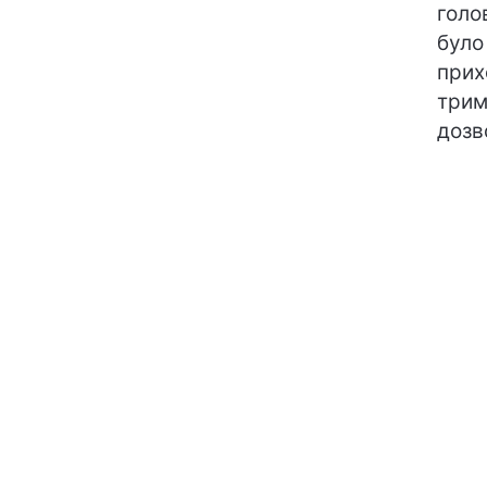
голо
було
прих
трим
дозв