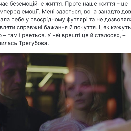
чає беземоційне життя. Проте наше життя – це
мперед емоції. Мені здається, вона занадто до
ала себе у своєрідному футлярі та не дозволял
вляти справжні бажання й почуття. І, як кажуть
 – там і рветься. У неї врешті це й сталося», –
лилась Трегубова.