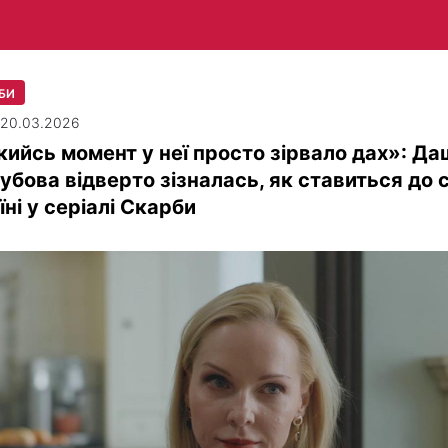
БИ
| 20.03.2026
кийсь момент у неї просто зірвало дах»: Да
убова відверто зізналась, як ставиться до 
їні у серіалі Скарби