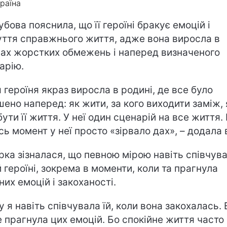
країна
убова пояснила, що її героїні бракує емоцій і
уття справжнього життя, адже вона виросла в
ах жорстких обмежень і наперед визначеного
арію.
 героїня якраз виросла в родині, де все було
шено наперед: як жити, за кого виходити заміж,
ути її життя. У неї один сценарій на все життя. І
сь момент у неї просто «зірвало дах», – додала 
рка зізналася, що певною мірою навіть співчув
й героїні, зокрема в моменти, коли та прагнула
них емоцій і закоханості.
у я навіть співчувала їй, коли вона закохалась.
 прагнула цих емоцій. Бо спокійне життя часто