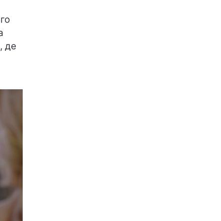
вго
а
, де