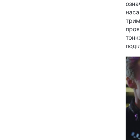
озна
наса
трим
проя
тонко
поді