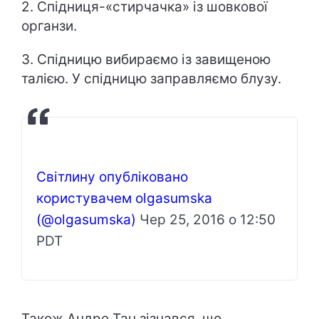
2. Спідниця-«стирчачка» із шовкової
органзи.
3. Спідницю вибираємо із завищеною
талією. У спідницю заправляємо блузу.
Світлину опубліковано
користувачем olgasumska
(@olgasumska)
Чер 25, 2016 о 12:50
PDT
Також Андре Тан зізнався, що