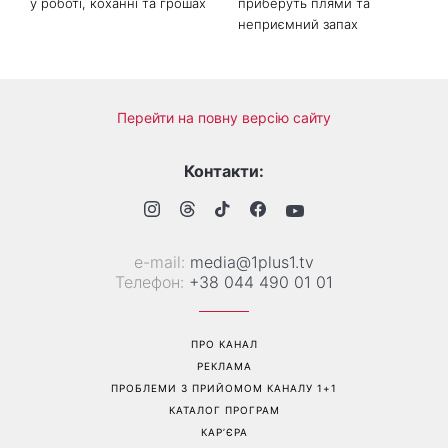
Гороскоп на тиждень від 10
Білі кросівки знову будуть
серпня: 5 знаків зодіаку
як нові: два прості
отримають новий поворот
продукти з кухні легко
у роботі, коханні та грошах
приберуть плями та