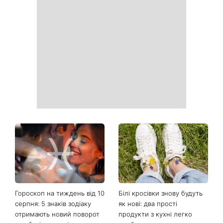
День ангела 10 серпня:
Манікюр «лічі мартіні»
Роман та ще двоє
витісняє нюд: виглядає
іменинників - чому цього
дорого та пасує до всього
дня не варто проходити
повз чужу біду
Від чорного до
Наталка Денисенко вийшла
фіолетового: що буде в
заміж і змінила прізвище на
моді восени 2026 - головні
Ярошенко
тренди сезону