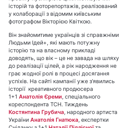
історій та фоторепортажів, реалізований
у колаборації з відомим київським
фотографом Вікторією Квіткою.
Він знайомитиме українців зі справжніми
Людьми Ідей+, які мають потужну
історію та на власному прикладі
доводять, що вік – це не завада на шляху
до реалізації цілей, а рік народження не
грає жодної ролі в процесі досягання
успіхів. На сайті кампанії уже з’явились
історії креативного продюсера
1+1
Анатолія Єреми
, спеціального
кореспондента ТСН. Тиждень
Костянтина Грубича
, народного артиста
України
Анатолія Гнатюка
, експертки
Сніданку з 1+1
Наталії Підлісної
та