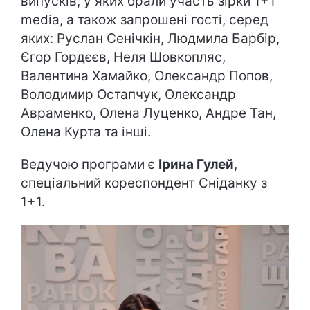
випусків, у яких брали участь зірки 1+1
media, а також запрошені гості, серед
яких: Руслан Сенічкін, Людмила Барбір,
Єгор Гордєєв, Неля Шовкопляс,
Валентина Хамайко, Олександр Попов,
Володимир Остапчук, Олександр
Авраменко, Олена Луценко, Андре Тан,
Олена Курта та інші.
Ведучою програми є
Ірина Гулей
,
спеціальний кореспондент Сніданку з
1+1.