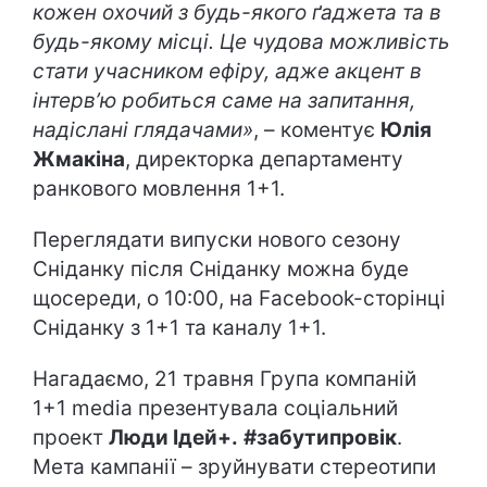
кожен охочий з будь-якого ґаджета та в
будь-якому місці. Це чудова можливість
стати учасником ефіру, адже акцент в
інтерв’ю робиться саме на запитання,
надіслані глядачами»
, – коментує
Юлія
Жмакіна
, директорка департаменту
ранкового мовлення 1+1.
Переглядати випуски нового сезону
Сніданку після Сніданку можна буде
щосереди, о 10:00, на Facebook-сторінці
Сніданку з 1+1 та каналу 1+1.
Нагадаємо, 21 травня Група компаній
1+1 media презентувала соціальний
проект
Люди Ідей+.
#забутипровік
.
Мета кампанії – зруйнувати стереотипи