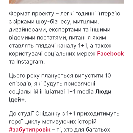
Формат проекту – легкі годинні інтерв’ю
з зірками шоу-бізнесу, митцями,
дизайнерами, експертами та іншими
відомими постатями, питання яким
ставлять глядачі каналу 1+1, а також
користувачі соціальних мереж
Facebook
та Instagram.
Цього року планується випустити 10
епізодів, які будуть присвячені
соціальній ініціативі 1+1 media
Люди
Ідей+.
До студії Сніданку з 1+1 приходитимуть
герої циклу мотивуючих історій
#забутипровік
– ті, хто для багатьох