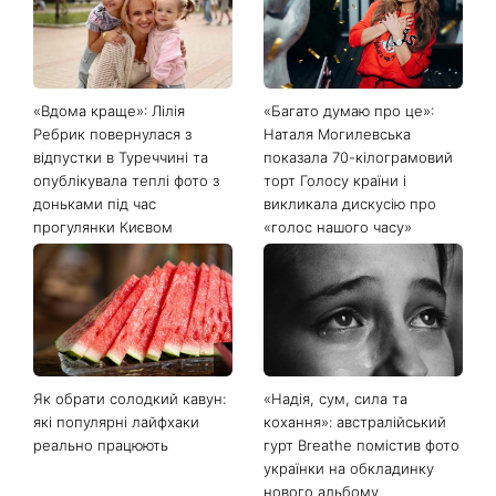
«Вдома краще»: Лілія
«Багато думаю про це»:
Ребрик повернулася з
Наталя Могилевська
відпустки в Туреччині та
показала 70-кілограмовий
опублікувала теплі фото з
торт Голосу країни і
доньками під час
викликала дискусію про
прогулянки Києвом
«голос нашого часу»
Як обрати солодкий кавун:
«Надія, сум, сила та
які популярні лайфхаки
кохання»: австралійський
реально працюють
гурт Breathe помістив фото
українки на обкладинку
нового альбому