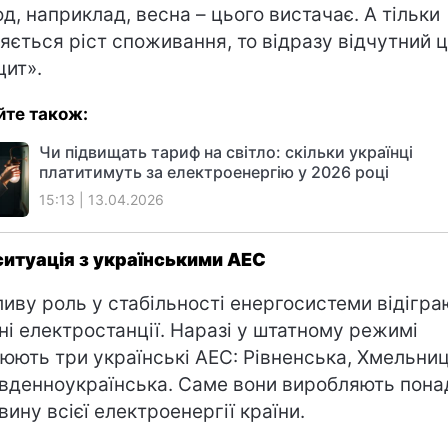
од, наприклад, весна – цього вистачає. А тільки
ляється ріст споживання, то відразу відчутний 
цит».
йте також:
Чи підвищать тариф на світло: скільки українці
платитимуть за електроенергію у 2026 році
15:13 | 13.04.2026
ситуація з українськими АЕС
иву роль у стабільності енергосистеми відігра
ні електростанції. Наразі у штатному режимі
юють три українські АЕС: Рівненська, Хмельни
івденноукраїнська. Саме вони виробляють пона
вину всієї електроенергії країни.