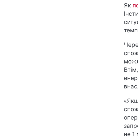
Як
п
Інст
ситу
темп
Чере
спож
можл
Втім
енер
внас
«Якщ
спож
опер
запр
не 1