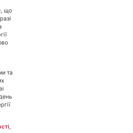
, що
разі
а
гії
ово
ми та
их
ві
 день
ргії
сті,