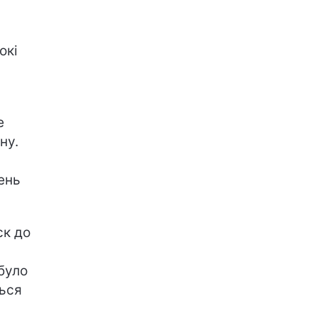
окі
е
ну.
ень
ск до
було
ться