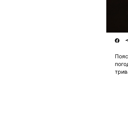
Пояс
пого
трив