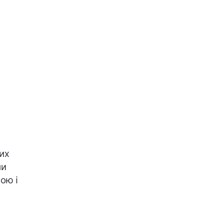
их
ми
ою і