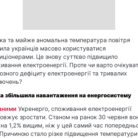
ка та майже аномальна температура повітря
ила українців масово користуватися
иціонерами. Це знову суттєво підвищило
ивання електроенергії. Проте чи варто очікува
озного дефіциту електроенергії та тривалих
лючень?
а збільшила навантаження на енергосистему
аними
Укренерго, споживання електроенергії
овжує зростати. Станом на ранок 30 червня во
 на 1,2% вищим, ніж у цей самий час попереднь
 Причиною стало різке підвищення температури