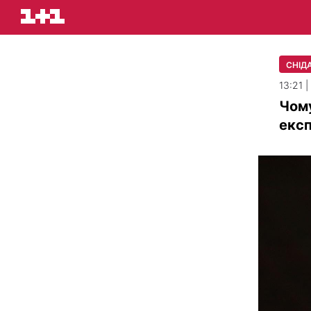
СНІДА
13:21 
Чому
експ