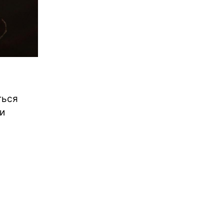
ться
ни