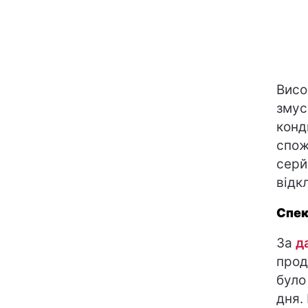
Висо
змус
конд
спож
серй
відк
Спек
За
д
прод
було
дня.