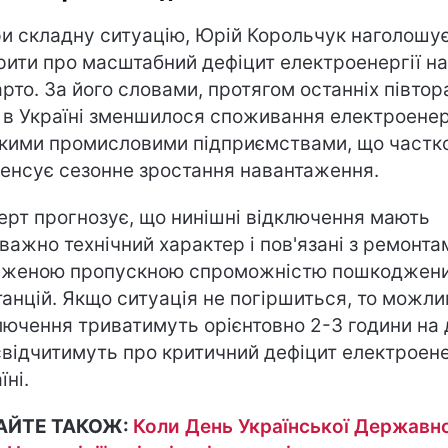
и складну ситуацію, Юрій Корольчук наголошує
рити про масштабний дефіцит електроенергії на
арто. За його словами, протягом останніх півтор
 в Україні зменшилося споживання електроенер
кими промисловими підприємствами, що частк
енсує сезонне зростання навантаження.
ерт прогнозує, що нинішні відключення мають
важно технічний характер і пов'язані з ремонта
женою пропускною спроможністю пошкоджен
танцій. Якщо ситуація не погіршиться, то можли
лючення триватимуть орієнтовно 2-3 години на
 свідчитимуть про критичний дефіцит електроене
їні.
АЙТЕ ТАКОЖ:
Коли День Української Державно