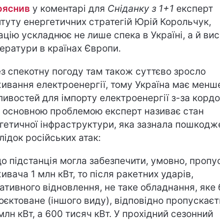
ояснив
у коментарі для
Сніданку з 1+1
експерт
итуту енергетичних стратегій Юрій Корольчук,
ацію ускладнює не лише спека в Україні, а й вис
ератури в країнах Європи.
з спекотну погоду там також суттєво зросло
ивання електроенергії, тому Україна має менш
ивостей для імпорту електроенергії з-за кордо
, основною проблемою експерт називає стан
гетичної інфраструктури, яка зазнала пошкодж
лідок російських атак:
о підстанція могла забезпечити, умовно, пропу
ивача 1 млн кВт, то після ракетних ударів,
ативного відновлення, не таке обладнання, яке 
оєктоване (іншого виду), відповідно пропускає
 млн кВт, а 600 тисяч кВт. У прохідний сезонний