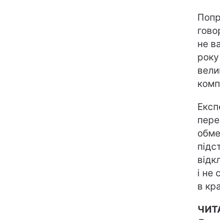
Попр
гово
не в
року
вели
комп
Експ
пере
обме
підс
відк
і не
в кра
ЧИТ