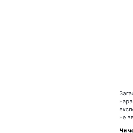
Зага
нара
експ
не в
Чи ч