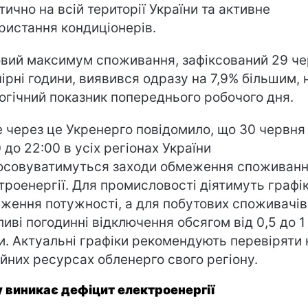
тично на всій території України та активне
ристання кондиціонерів.
вий максимум споживання, зафіксований 29 ч
чірні години, виявився одразу на 7,9% більшим, 
огічний показник попереднього робочого дня.
 через це Укренерго повідомило, що 30 червня 
0 до 22:00 в усіх регіонах України
осовуватимуться заходи обмеження споживан
троенергії. Для промисловості діятимуть графі
ження потужності, а для побутових споживачів
иві погодинні відключення обсягом від 0,5 до 1
и. Актуальні графіки рекомендують перевіряти 
ійних ресурсах обленерго свого регіону.
 виникає дефіцит електроенергії