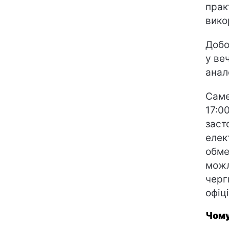
прак
вико
Добо
у ве
анал
Саме
17:0
заст
елек
обме
можл
черг
офіц
Чому