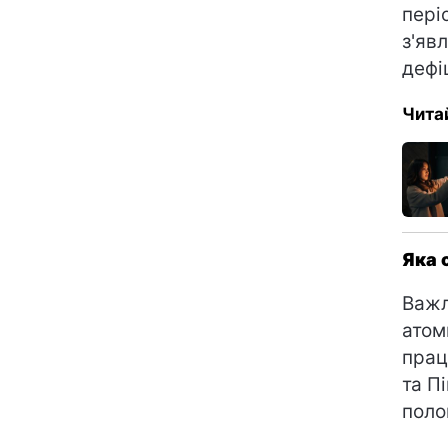
пері
з'яв
дефі
Чита
Яка 
Важл
атом
прац
та П
поло