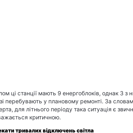
лом ці станції мають 9 енергоблоків, однак 3 з н
зі перебувають у плановому ремонті. За слова
ерта, для літнього періоду така ситуація є звичн
важається критичною.
екати тривалих відключень світла