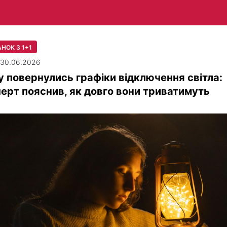
НОК З 1+1
| 30.06.2026
 повернулись графіки відключення світла:
ерт пояснив, як довго вони триватимуть