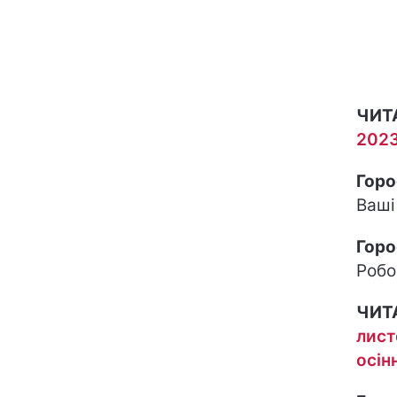
ЧИТ
2023
Горо
Ваші
Горо
Робо
ЧИТ
лист
осін