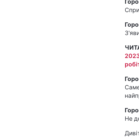
Горо
Спри
Горо
З'яв
ЧИТ
2023
робі
Горо
Саме
найп
Горо
Не д
Диві