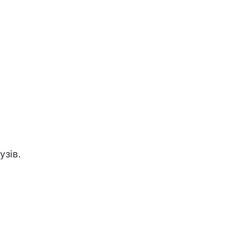
узів.