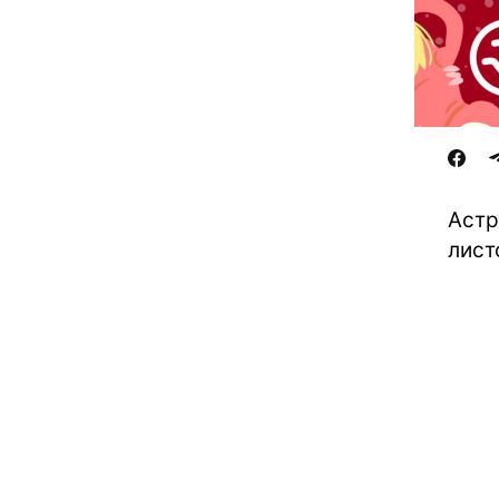
Астр
лист