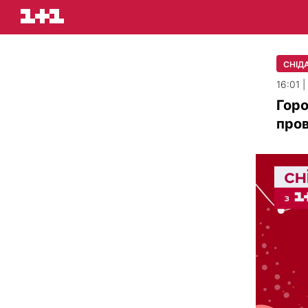
СНІДА
16:01 |
Горо
пров