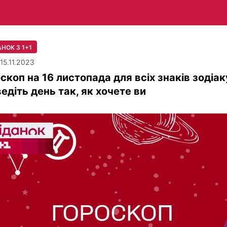
НОК З 1+1
 15.11.2023
скоп на 16 листопада для всіх знаків зодіак
едіть день так, як хочете ви