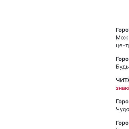
Горо
Можн
цент
Горо
Будь
ЧИТ
знак
Горо
Чудо
Горо