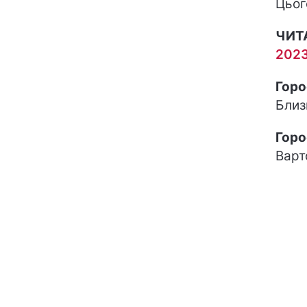
Цьог
ЧИТ
2023
Горо
Близ
Горо
Варт