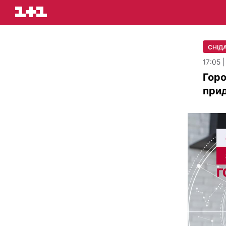
СНІДА
17:05 
Горо
прид