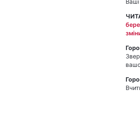
Ваші
ЧИТ
бере
змін
Горо
Звер
вашо
Горо
Вчит