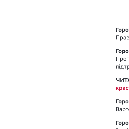
Горо
Прав
Горо
Проп
підт
ЧИТ
крас
Горо
Варт
Горо