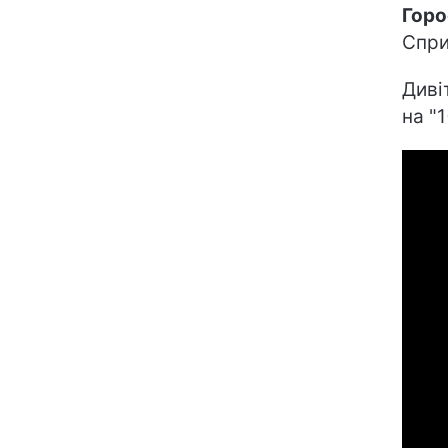
Горо
Спри
Диві
на "