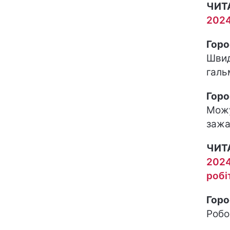
ЧИТ
2024
Горо
Швид
галь
Горо
Можу
зажа
ЧИТ
2024
робі
Горо
Робо