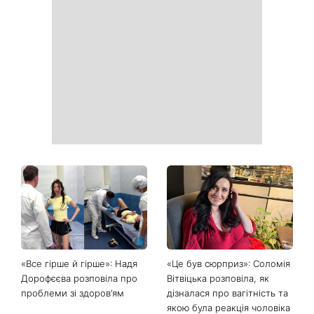
«Все гірше й гірше»: Надя
«Це був сюрприз»: Соломія
Дорофєєва розповіла про
Вітвіцька розповіла, як
проблеми зі здоров’ям
дізналася про вагітність та
якою була реакція чоловіка