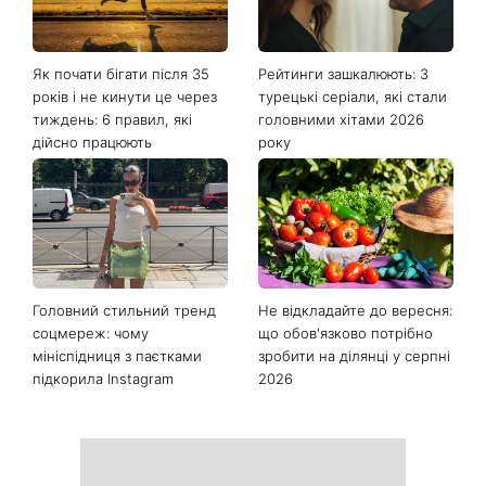
Як почати бігати після 35
Рейтинги зашкалюють: 3
років і не кинути це через
турецькі серіали, які стали
тиждень: 6 правил, які
головними хітами 2026
дійсно працюють
року
Головний стильний тренд
Не відкладайте до вересня:
соцмереж: чому
що обов'язково потрібно
мініспідниця з паєтками
зробити на ділянці у серпні
підкорила Instagram
2026