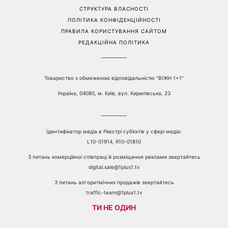
СТРУКТУРА ВЛАСНОСТІ
ПОЛІТИКА КОНФІДЕНЦІЙНОСТІ
ПРАВИЛА КОРИСТУВАННЯ САЙТОМ
РЕДАКЦІЙНА ПОЛІТИКА
Товариство з обмеженою відповідальністю "ВІЖН 1+1"
Україна, 04080, м. Київ, вул. Кирилівська, 23
Ідентифікатор медіа в Реєстрі суб’єктів у сфері медіа:
L10-01914, R10-01810
З питань комерційної співпраці й розміщення реклами звертайтесь
digital.sale@1plus1.tv
З питань алгоритмічних продажів звертайтесь
traffic-team@1plus1.tv
ТИ НЕ ОДИН