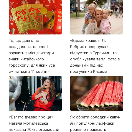
Те, що довго не
«Вдома краще»: Лілія
складалося, нарешті
Ребрик повернулася з
зрушить з місця: чотири
відпустки в Туреччині та
знаки китайського
опублікувала теплі фото з
гороскопу, для яких усе
доньками під час
зміниться з 11 серпня
прогулянки Києвом
«Багато думаю про це»:
Як обрати солодкий кавун:
Наталя Могилевська
які популярні лайфхаки
показала 70-кілограмовий
реально працюють