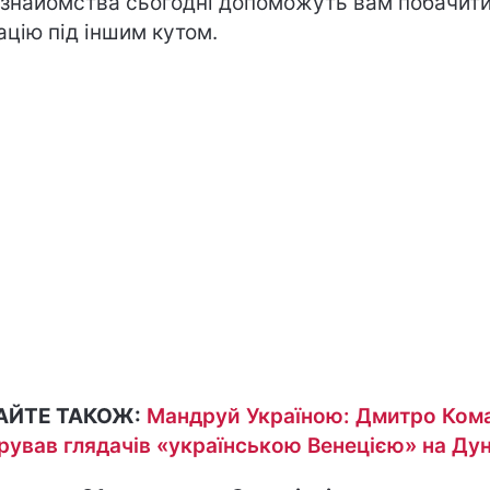
 знайомства сьогодні допоможуть вам побачит
ацію під іншим кутом.
АЙТЕ ТАКОЖ:
Мандруй Україною: Дмитро Ком
рував глядачів «українською Венецією» на Дун