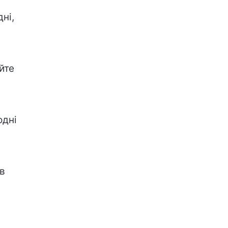
дні,
йте
одні
в