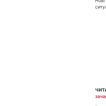
Нові
ситу
ЧИТ
зача