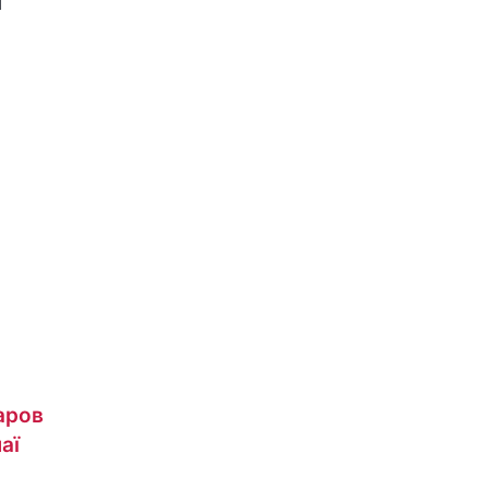
и
аров
аї