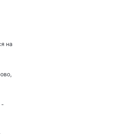
ся на
ово,
 -