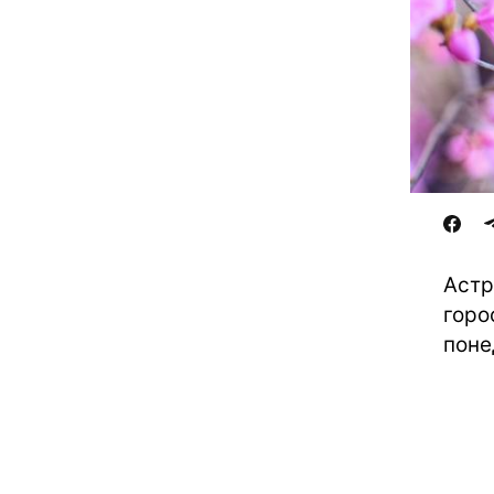
Астр
горо
поне