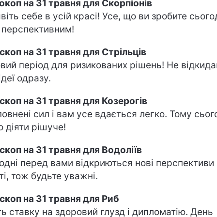
окоп на 31 травня для Скорпіонів
віть себе в усій красі! Усе, що ви зробите сього
 перспективним!
скоп на 31 травня для Стрільців
вий період для ризикованих рішень! Не відкида
ідеї одразу.
скоп на 31 травня для Козерогів
повнені сил і вам усе вдається легко. Тому сьог
о діяти рішуче!
скоп на 31 травня для Водоліїв
одні перед вами відкриються нові перспективи 
ті, тож будьте уважні.
скоп на 31 травня для Риб
ть ставку на здоровий глузд і дипломатію. День