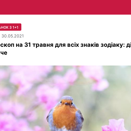
НОК З 1+1
| 30.05.2021
скоп на 31 травня для всіх знаків зодіаку: д
уче