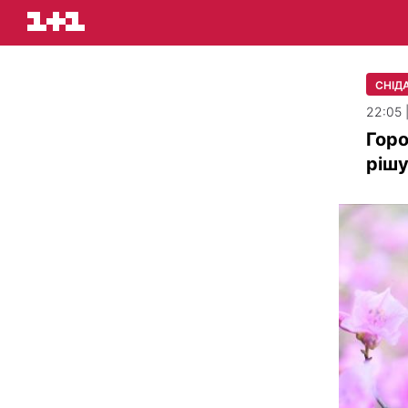
СНІДА
22:05 
Горо
ріш