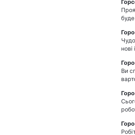
Горс
Проя
буде
Горо
Чудо
нові 
Горо
Ви с
варт
Горо
Сьог
робо
Горо
Робі