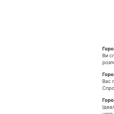
Горо
Ви с
розп
Горо
Вас 
Спро
Горо
Ідеа
чого