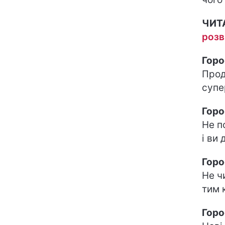
ЧИТ
розв
Горо
Прод
супе
Горо
Не п
і ви
Горо
Не ч
тим 
Горо