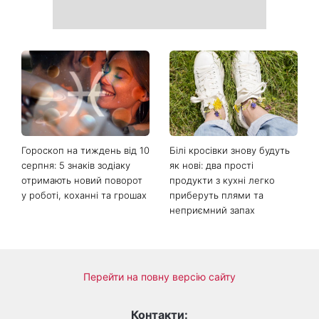
Від чорного до
Наталка Денисенко вийшла
фіолетового: що буде в
заміж і змінила прізвище на
моді восени 2026 - головні
Ярошенко
тренди сезону