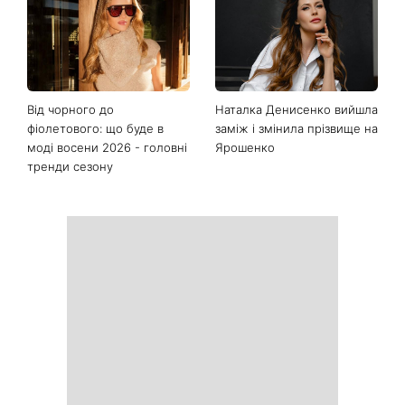
Останні новини
День ангела 10 серпня:
Манікюр «лічі мартіні»
Роман та ще двоє
витісняє нюд: виглядає
іменинників - чому цього
дорого та пасує до всього
дня не варто проходити
повз чужу біду