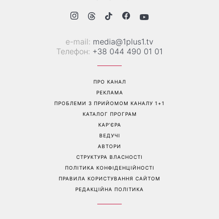
Гороскоп на тиждень від 10
Білі кросівки знову будуть
серпня: 5 знаків зодіаку
як нові: два прості
отримають новий поворот
продукти з кухні легко
у роботі, коханні та грошах
приберуть плями та
неприємний запах
Перейти на повну версію сайту
Контакти: