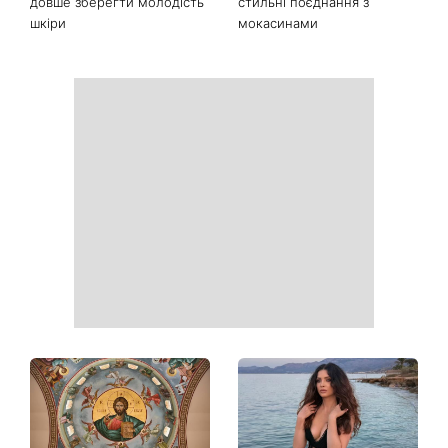
Більше не приховує кохану:
Гороскоп на 8 серпня для
Володимир Дантес вперше
всіх знаків зодіаку: кому
відкрито показався з новою
повернеться удача, а кому
обраницею
варто сказати «ні»
Колаген після 30: 9
Як носити найлегше
продуктів, які допомагають
закрите взуття літа: 3
довше зберегти молодість
стильні поєднання з