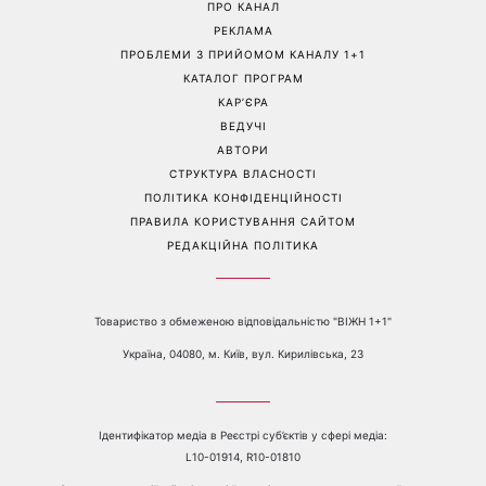
День ангела Миколи 8
Не лише генетика: співачка
серпня: хто ще відзначає
Lama приголомшила
іменини та якою буде осінь
зізнанням, через що в свої
за прикметами
50 виглядає настільки
молодо
Перейти на повну версію сайту
Контакти:
е-mail:
media@1plus1.tv
Телефон:
+38 044 490 01 01
ПРО КАНАЛ