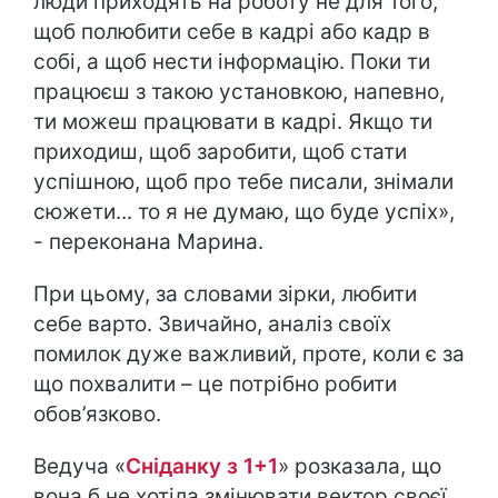
люди приходять на роботу не для того,
щоб полюбити себе в кадрі або кадр в
собі, а щоб нести інформацію. Поки ти
працюєш з такою установкою, напевно,
ти можеш працювати в кадрі. Якщо ти
приходиш, щоб заробити, щоб стати
успішною, щоб про тебе писали, знімали
сюжети... то я не думаю, що буде успіх»,
- переконана Марина.
При цьому, за словами зірки, любити
себе варто. Звичайно, аналіз своїх
помилок дуже важливий, проте, коли є за
що похвалити – це потрібно робити
обов’язково.
Ведуча «
Сніданку з 1+1
» розказала, що
вона б не хотіла змінювати вектор своєї