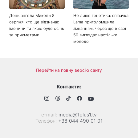
шкіри
мокасинами