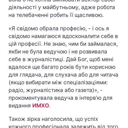
діяльності у майбутньому, адже робота
на телебаченні робить її щасливою.
«Я свідомо обрала професію, - і ось я
свідомо намагаюся вдосконалити себе в
цій професії. Не знаю, чим би займалася,
якби не була ведучою і не розвивала
себе в журналістиці. Дай Бог, щоб мені
вдалося ще багато років бути корисною
для глядача, для слухача або для читача
(якщо вибирати між спеціалізаціями:
радіо, журналістика або газета)», -
прокоментувала ведуча в інтерв’ю для
видання
ИМХО
.
Також зірка наголосила, що успіх
кожного професіонала залежить від того,