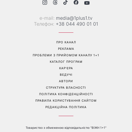
Від чорного до
Наталка Денисенко вийшла
фіолетового: що буде в
заміж і змінила прізвище на
моді восени 2026 - головні
Ярошенко
тренди сезону
Перейти на повну версію сайту
Контакти: