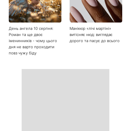
Останні новини
Тигрові креветки з сиром
«Костя, рятуй мене»:
дорблю: рецепт, який
Грубич поділився
підкорив Instagram
кумедними спогадами про
Пономарьова та показав
рідкісні архівні фото