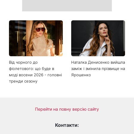
День ангела 10 серпня:
Манікюр «лічі мартіні»
Роман та ще двоє
витісняє нюд: виглядає
іменинників - чому цього
дорого та пасує до всього
дня не варто проходити
повз чужу біду