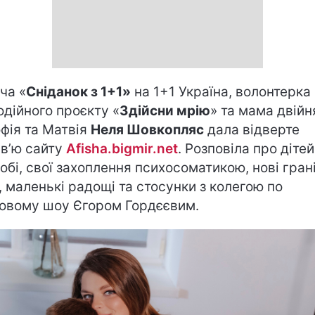
ча «
Сніданок з 1+1»
на 1+1 Україна, волонтерка
одійного проєкту «
Здійсни мрію
» та мама двійн
фія та Матвія
Неля Шовкопляс
дала відверте
рв’ю сайту
Afisha.bigmir.net
. Розповіла про дітей
 хобі, свої захоплення психосоматикою, нові гран
, маленькі радощі та стосунки з колегою по
овому шоу Єгором Гордєєвим.