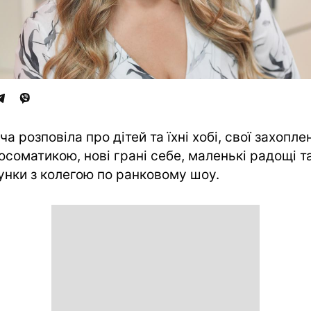
ча розповіла про дітей та їхні хобі, свої захопле
осоматикою, нові грані себе, маленькі радощі т
унки з колегою по ранковому шоу.