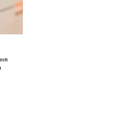
ння
а