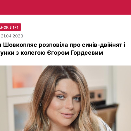
НОК З 1+1
| 21.04.2023
 Шовкопляс розповіла про синів-двійнят і
унки з колегою Єгором Гордєєвим