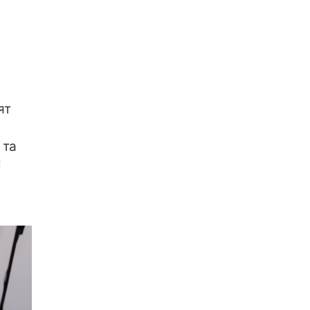
ят
 та
і