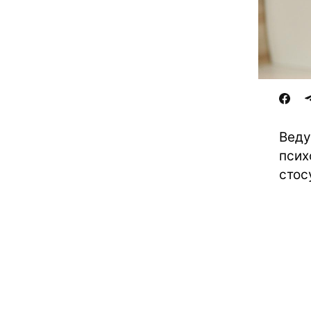
Веду
псих
стос