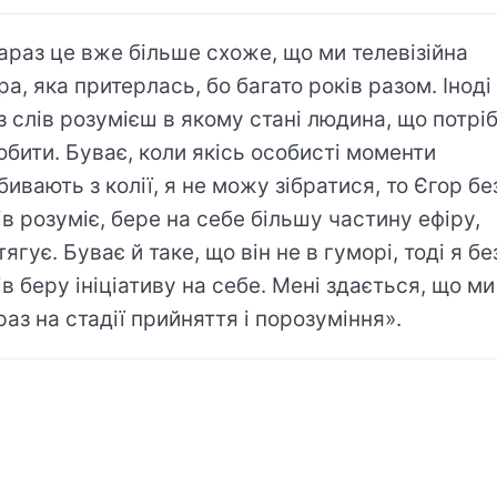
араз це вже більше схоже, що ми телевізійна
ра, яка притерлась, бо багато років разом. Іноді
з слів розумієш в якому стані людина, що потрі
обити. Буває, коли якісь особисті моменти
бивають з колії, я не можу зібратися, то Єгор бе
ів розуміє, бере на себе більшу частину ефіру,
тягує. Буває й таке, що він не в гуморі, тоді я бе
ів беру ініціативу на себе. Мені здається, що ми
раз на стадії прийняття і порозуміння».