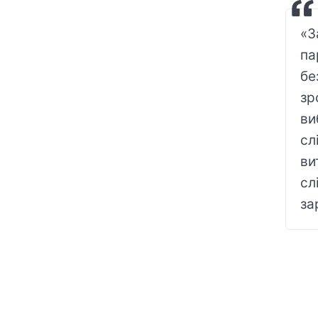
«З
па
бе
зр
ви
сл
ви
сл
за