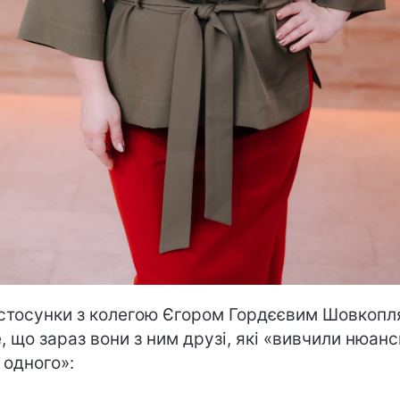
стосунки з колегою Єгором Гордєєвим Шовкопл
, що зараз вони з ним друзі, які «вивчили нюанс
 одного»: