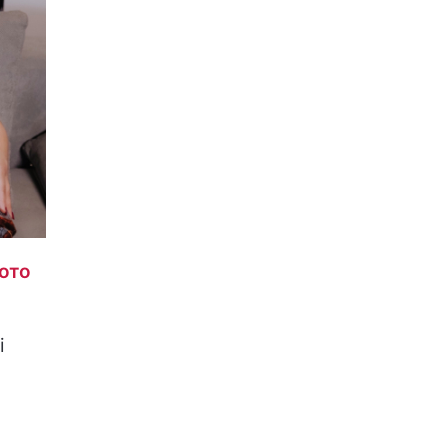
ото
і