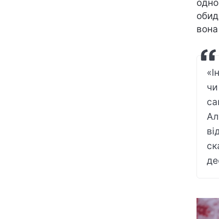
одно
обид
вона
«І
чи
са
Ал
ві
ск
де