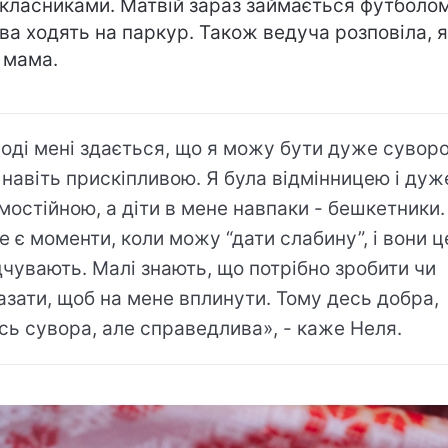
класниками. Матвій зараз займається футболом
ва ходять на паркур. Також ведуча розповіла, 
 мама.
ноді мені здається, що я можу бути дуже сувор
 навіть прискіпливою. Я була відмінницею і дуж
мостійною, а діти в мене навпаки - бешкетники.
е є моменти, коли можу “дати слабину”, і вони ц
дчувають. Малі знають, що потрібно зробити чи
азати, щоб на мене вплинути. Тому десь добра,
сь сувора, але справедлива», - каже Неля.