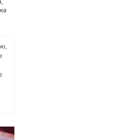
,
яка
ою,
е
е