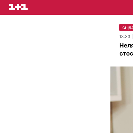
СНІДА
13:33 
Неля
стос