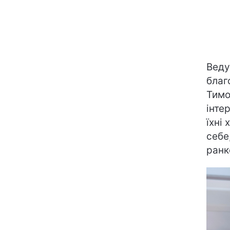
Веду
благ
Тимо
інте
їхні
себе
ранк