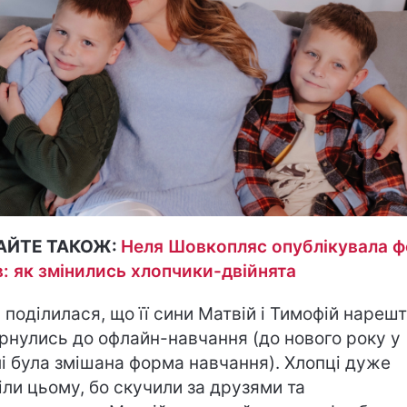
АЙТЕ ТАКОЖ:
Неля Шовкопляс опублікувала ф
в: як змінились хлопчики-двійнята
 поділилася, що її сини Матвій і Тимофій нарешт
рнулись до офлайн-навчання (до нового року у
і була змішана форма навчання). Хлопці дуже
іли цьому, бо скучили за друзями та