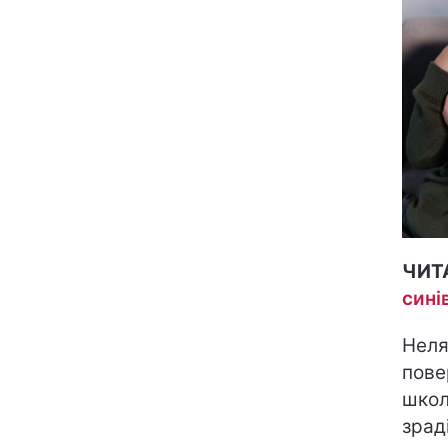
ЧИТ
сині
Неля
пове
школ
зрад