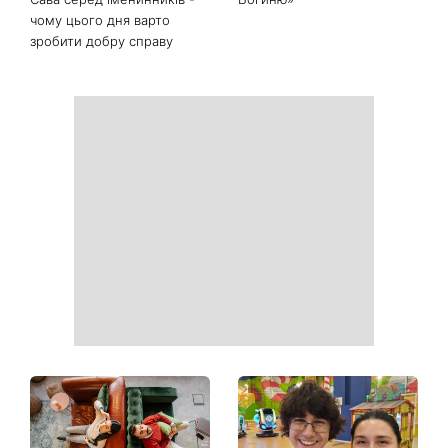
Білі кросівки знову будуть
Гороскоп на 9 серпня для
як нові: два прості
всіх знаків зодіаку: день
продукти з кухні легко
рішень, які більше не
приберуть плями та
можна відкладати
неприємний запах
День ангела 9 серпня:
Найпопулярніший салат
Пантелеймон, Микола та
літа: готуємо «Зелену
Сава серед іменинників -
Богиню»