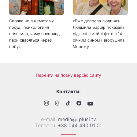
чому цього дня варто
зробити добру справу