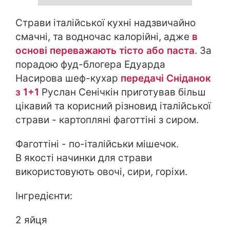
Страви італійської кухні надзвичайно
смачні, та водночас калорійні, адже
в
основі переважають тісто або паста
. За
порадою фуд-блогера Едуарда
Насирова шеф-кухар
передачі Сніданок
з 1+1
Руслан Сенічкін приготував більш
цікавий та корисний різновид італійської
страви - картопляні фаготтіні з сиром.
Фаготтіні - по-італійськи мішечок.
В якості начинки для страви
використовують овочі, сири, горіхи.
Інгредієнти:
2 яйця