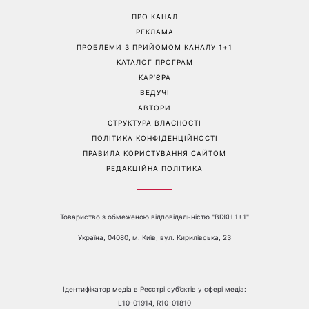
Справа не в немитому
«Вже доросла людина»:
посуді: психологиня
Людмила Барбір показала
пояснила, чому насправді
рідкісні сімейні фото з 14-
пари сваряться через
річним сином і зворушила
побут
Мережу
Перейти на повну версію сайту
Контакти:
е-mail:
media@1plus1.tv
Телефон:
+38 044 490 01 01