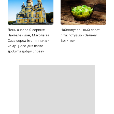
Білі кросівки знову будуть
Гороскоп на 9 серпня для
як нові: два прості
всіх знаків зодіаку: день
продукти з кухні легко
рішень, які більше не
приберуть плями та
можна відкладати
неприємний запах
День ангела 9 серпня:
Найпопулярніший салат
Пантелеймон, Микола та
літа: готуємо «Зелену
Сава серед іменинників -
Богиню»
чому цього дня варто
зробити добру справу