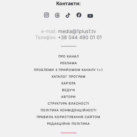
посуді: психологиня
Людмила Барбір показала
пояснила, чому насправді
рідкісні сімейні фото з 14-
пари сваряться через
річним сином і зворушила
побут
Мережу
Перейти на повну версію сайту
Контакти:
е-mail:
media@1plus1.tv
Телефон:
+38 044 490 01 01
ПРО КАНАЛ
РЕКЛАМА
ПРОБЛЕМИ З ПРИЙОМОМ КАНАЛУ 1+1