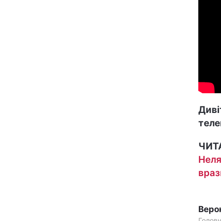
Диві
теле
ЧИТ
Неля
враз
Веро
Голов