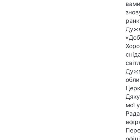
вами
знов
ранк
Дуже
«Доб
Хоро
снід
світ
Дуже
обли
Церк
Дяку
мої 
Рада
ефір
Пере
офіц