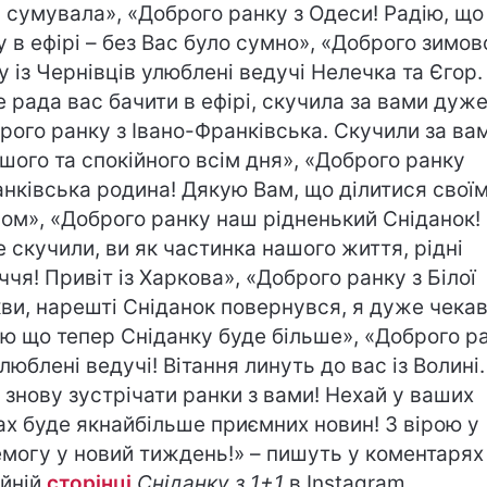
 сумувала», «Доброго ранку з Одеси! Радію, що
у в ефірі – без Вас було сумно», «Доброго зимов
у із Чернівців улюблені ведучі Нелечка та Єгор.
 рада вас бачити в ефірі, скучила за вами дуже
рого ранку з Івано-Франківська. Скучили за ва
шого та спокійного всім дня», «Доброго ранку
анківська родина! Дякую Вам, що ділитися свої
лом», «Доброго ранку наш рідненький Сніданок!
 скучили, ви як частинка нашого життя, рідні
ччя! Привіт із Харкова», «Доброго ранку з Білої
ви, нарешті Сніданок повернувся, я дуже чекав
ю що тепер Сніданку буде більше», «Доброго ра
улюблені ведучі! Вітання линуть до вас із Волині.
 знову зустрічати ранки з вами! Нехай у ваших
ах буде якнайбільше приємних новин! З вірою у
могу у новий тиждень!» – пишуть у коментарях
ійній
сторінці
Сніданку з 1+1
в Instagram.