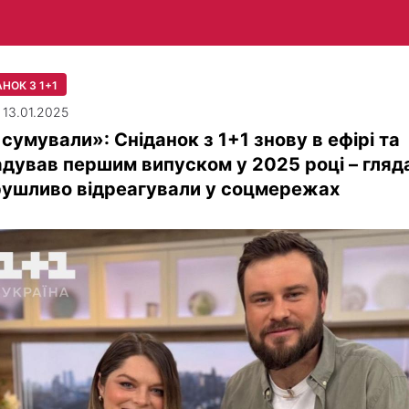
НОК З 1+1
| 13.01.2025
сумували»: Сніданок з 1+1 знову в ефірі та
дував першим випуском у 2025 році – гляд
рушливо відреагували у соцмережах