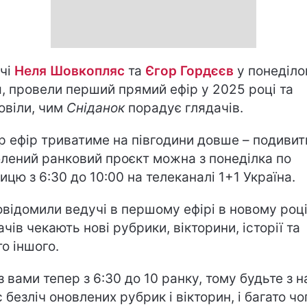
чі
Неля Шовкопляс
та
Єгор Гордєєв
у понеділок
я, провели перший прямий ефір у 2025 році та
овіли, чим
Сніданок
порадує глядачів.
р ефір триватиме на півгодини довше – подивит
лений ранковий проєкт можна з понеділка по
ницю з 6:30 до 10:00 на телеканалі 1+1 Україна.
овідомили ведучі в першому ефірі в новому році
ачів чекають нові рубрики, вікторини, історії та
то іншого.
з вами тепер з 6:30 до 10 ранку, тому будьте з н
с безліч оновлених рубрик і вікторин, і багато чо