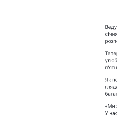
Веду
січн
розп
Тепе
улюб
п'ят
Як п
гляд
бага
«Ми 
У на