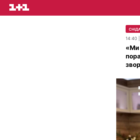
СНІДА
14:40 
«Ми 
пора
зво