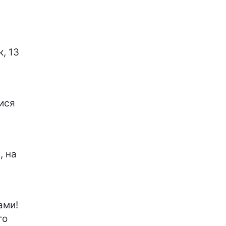
, 13
ися
, на
ами!
го