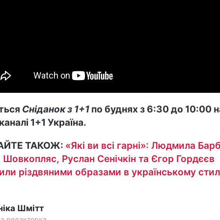
ться
Сніданок з 1+1
по буднях з 6:30 до 10:00 н
каналі 1+1 Україна.
АЙТЕ ТАКОЖ:
«Які ви всі гарні»: Людмила Барб
 Шовкопляс, Руслан Сенічкін та Єгор Гордєєв
или різдвяними образами в українському стил
ніка Шмітт
на редакторка