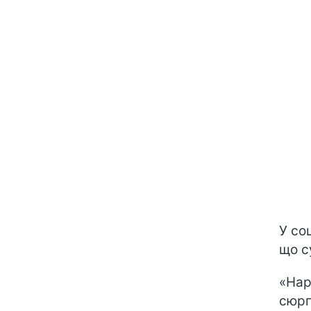
У со
що с
«Нар
сюрп