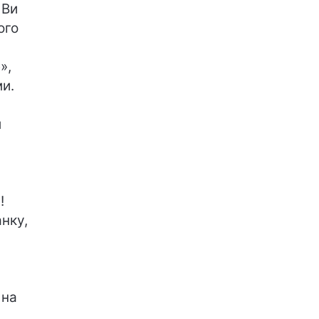
 Ви
ого
»,
ми.
м
!
нку,
 на