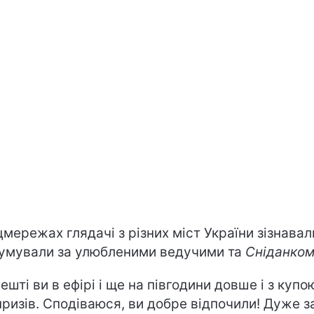
цмережах глядачі з різних міст України зізнавал
умували за улюбленими ведучими та
Сніданко
ешті ви в ефірі і ще на півгодини довше і з купо
ризів. Сподіваюся, ви добре відпочили! Дуже з