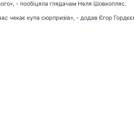
вого», - пообіцяла глядачам Неля Шовкопляс.
вас чекає купа сюрпризів», - додав Єгор Гордєє