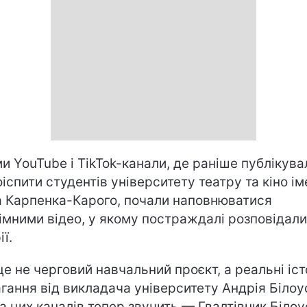
и YouTube і TikTok-канали, де раніше публікува
оіспити студентів університету театру та кіно ім
а Карпенка-Карого, почали наповнюватися
імними відео, у якому постраждалі розповідали
ії.
це не черговий навчальний проєкт, а реальні іст
гання від викладача університету Андрія Білоу
а цих каналів тепер звучить — Гвалтівник Білоу