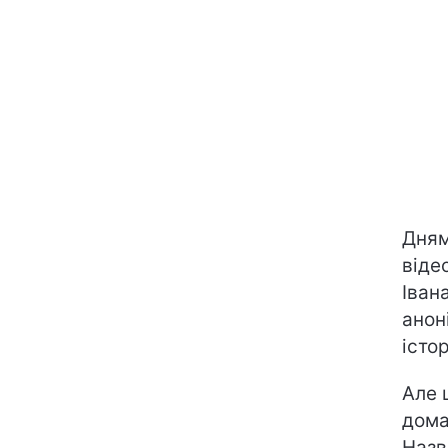
Дням
віде
Іван
анон
істор
Але 
дома
Назв