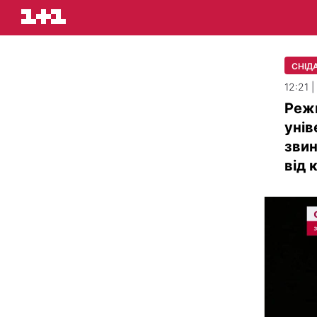
СНІДА
12:21 
Реж
унів
звин
від 