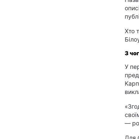
опис
публ
Хто 
Біло
З чо
У пе
пред
Карп
викл
«Зго
свої
— ро
Для