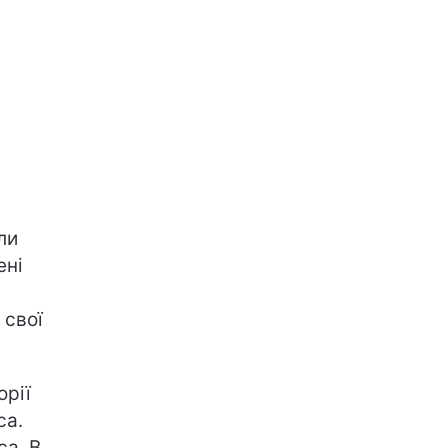
ли
ені
 свої
орії
са.
са. В