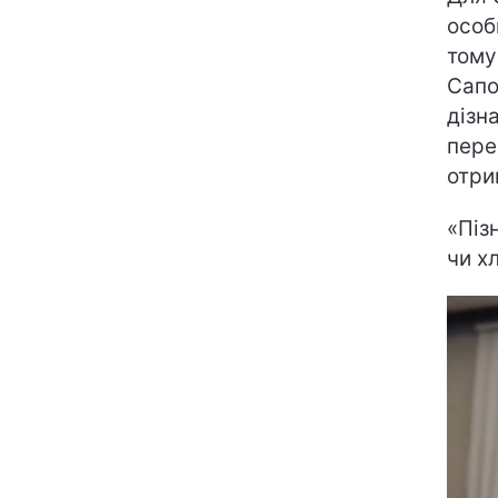
особ
тому
Сапо
дізн
пере
отри
«Піз
чи х