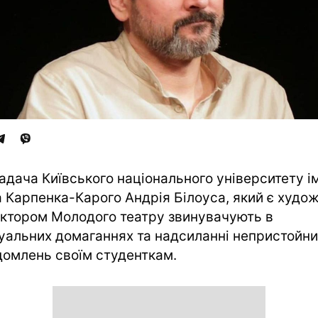
адача Київського національного університету і
а Карпенка-Карого Андрія Білоуса, який є худо
ктором Молодого театру звинувачують в
уальних домаганнях та надсиланні непристойни
домлень своїм студенткам.