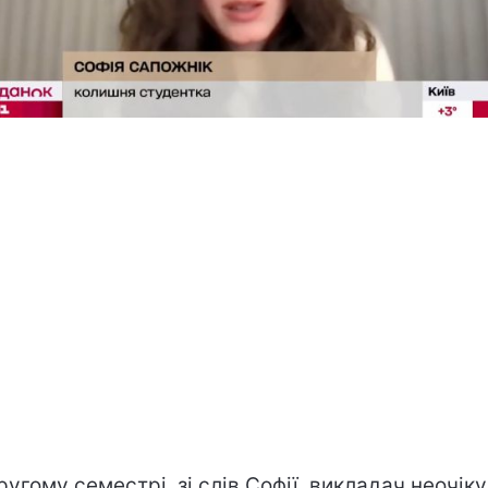
ругому семестрі, зі слів Софії, викладач неочік