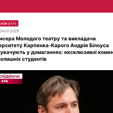
НОК З 1+1
| 24.01.2025
исера Молодого театру та викладача
ерситету Карпенка-Карого Андрія Білоуса
увачують у домаганнях: ексклюзивні комен
колишніх студентів