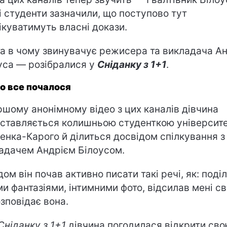
і студенти зазначили, що поступово тут
ікуватимуть власні докази.
та в чому звинувачує режисера та викладача А
уса — розібралися у
Сніданку з 1+1
.
го все почалося
ршому анонімному відео з цих каналів дівчина
ставляється колишньою студенткою університ
енка-Карого й ділиться досвідом спілкування з
адачем Андрієм Білоусом.
дом він почав активно писати такі речі, як: поді
ми фантазіями, інтимними фото, відсилав мені св
зповідає вона.
Сніданку з 1+1
дівчина погодилася відкрити св