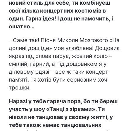
новий стиль для себе, ти комбінуєш
свої кілька концертних костюмів в
один. Гарна ідея! І дощ не намочить, і
ошатно…
- Саме так! Пісня Миколи Мозгового «На
долині дощ іде» моя улюблена! Дощовик
якраз під слова пасує, жовтий колір –
смілий, гарний, а під дощовиком я у
діловому одязі – все ж таки концерт
пам’яті, і я хотів бути серйозним хоч
трошки.
Наразі у тебе гаряча пора, бо ти береш
участь у шоу «Танці з зірками». Ти
ніколи не танцював у своєму житті, у
тебе також немає танцювальних