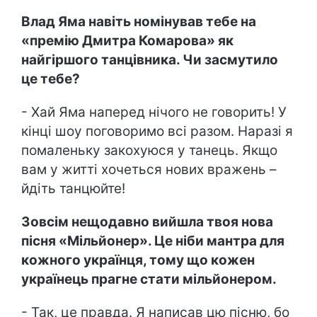
Влад Яма навіть номінував тебе на
«премію Дмитра Комарова» як
найгіршого танцівника. Чи засмутило
це тебе?
- Хай Яма наперед нічого не говорить! У
кінці шоу поговоримо всі разом. Наразі я
помаленьку закохуюся у танець. Якщо
вам у житті хочеться нових вражень –
йдіть танцюйте!
Зовсім нещодавно вийшла твоя нова
пісня «Мільйонер». Це ніби мантра для
кожного українця, тому що кожен
українець прагне стати мільйонером.
- Так, це правда. Я написав цю пісню, бо