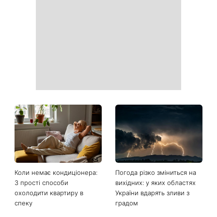
звершень: три знаки
посилиться: що чекає
китайського гороскопу,
метеочутливих людей 8 і 9
для яких найближчі пів
серпня
року стануть переломними
Ваші дані можуть бути на
Софія Ротару нарешті
чеку: Укрпошта почала
показалася публіці: як зараз
друкувати персональну
виглядає легендарна 79-
інформацію в
річна співачка
розрахункових квитанціях