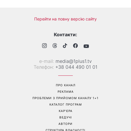
Коли немає кондиціонера:
Погода різко зміниться на
3 прості способи
вихідних: у яких областях
охолодити квартиру в
України вдарять зливи з
спеку
градом