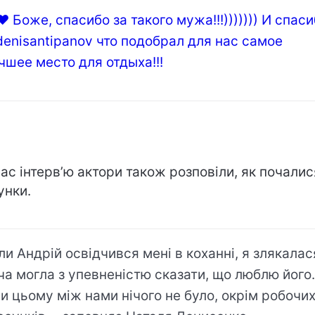
 Боже, спасибо за такого мужа!!!))))))) И спас
enisantipanov что подобрал для нас самое
чшее место для отдыха!!!
час інтерв’ю актори також розповіли, як почалися
унки.
ли Андрій освідчився мені в коханні, я злякалас
ча могла з упевненістю сказати, що люблю його.
и цьому між нами нічого не було, окрім робочи