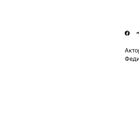
Акто
Феди