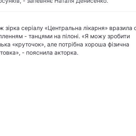
осунків, - запевняє Наталя Денисенко.
ж зірка серіалу «Центральна лікарня» вразила 
пленням - танцями на пілоні. «Я можу зробити
лька «круточок», але потрібна хороша фізична
отовка», - пояснила акторка.