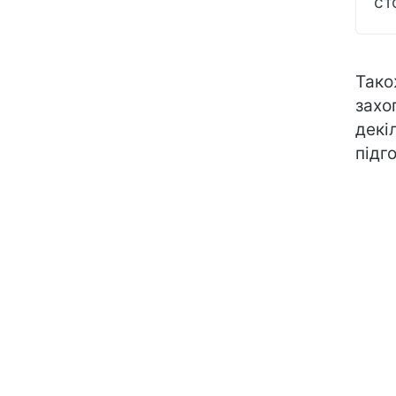
ст
Тако
захо
декі
підг