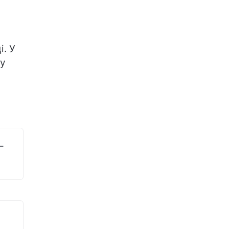
і. У
му
–