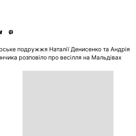
рське подружжя Наталії Денисенко та Андрія
нчика розповіло про весілля на Мальдівах