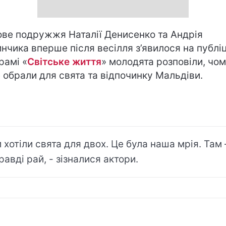
ове подружжя Наталії Денисенко та Андрія
нчика вперше після весілля з’явилося на публіц
рамі «
Світське життя
» молодята розповіли, чо
 обрали для свята та відпочинку Мальдіви.
 хотіли свята для двох. Це була наша мрія. Там 
равді рай, - зізналися актори.