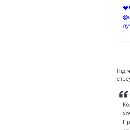
❤❤
@d
лу
Під 
стос
Ко
хо
Пр