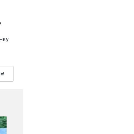
о
нку
le!