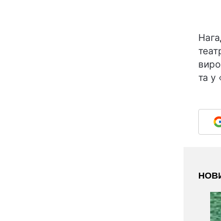
Нага
театр
виро
та у 