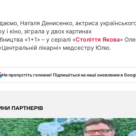
даємо, Наталя Денисенко, актриса українськог
у і кіно, зіграла у двох картинах
бництва «1+1» – у серіалі «
Століття Якова
» Оле
«
Центральній лікарні
» медсестру Юлю.
Не пропустіть головне! Підпишіться на наші оновлення в Goog