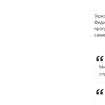
Зірк
Феди
прог
саме
Ми
сп