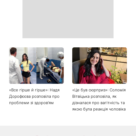
«Все гірше й гірше»: Надя
«Це був сюрприз»: Соломія
Дорофєєва розповіла про
Вітвіцька розповіла, як
проблеми зі здоров’ям
дізналася про вагітність та
якою була реакція чоловіка