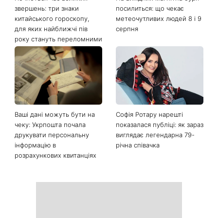
Останні новини
Почнеться час великих
На вихідних магнітна буря