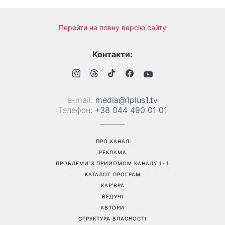
Коли немає кондиціонера:
Погода різко зміниться на
3 прості способи
вихідних: у яких областях
охолодити квартиру в
України вдарять зливи з
спеку
градом