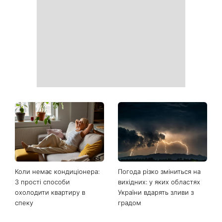
звершень: три знаки
посилиться: що чекає
китайського гороскопу,
метеочутливих людей 8 і 9
для яких найближчі пів
серпня
року стануть переломними
Ваші дані можуть бути на
Софія Ротару нарешті
чеку: Укрпошта почала
показалася публіці: як зараз
друкувати персональну
виглядає легендарна 79-
інформацію в
річна співачка
розрахункових квитанціях