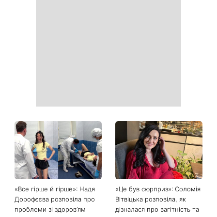
Як почати бігати після 35
Рейтинги зашкалюють: 3
років і не кинути це через
турецькі серіали, які стали
тиждень: 6 правил, які
головними хітами 2026
дійсно працюють
року
Головний стильний тренд
Не відкладайте до вересня:
соцмереж: чому
що обов'язково потрібно
мініспідниця з паєтками
зробити на ділянці у серпні
підкорила Instagram
2026