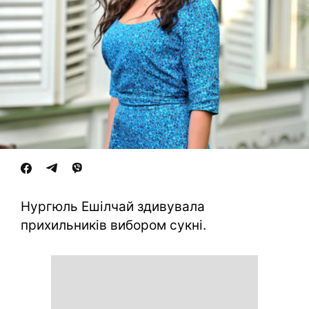
Нургюль Ешілчай здивувала
прихильників вибором сукні.