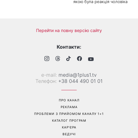
«Все гірше й гірше»: Надя
«Це був сюрприз»: Соломія
Дорофєєва розповіла про
Вітвіцька розповіла, як
проблеми зі здоров’ям
дізналася про вагітність та
якою була реакція чоловіка