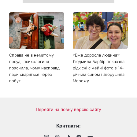
День ангела 9 серпня:
Найпопулярніший салат
Пантелеймон, Микола та
літа: готуємо «Зелену
Сава серед іменинників -
Богиню»
чому цього дня варто
зробити добру справу