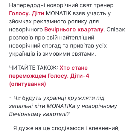
Напередодні новорічний свят тренер
Голосу. Діти
MONATIK взяв участь у
зйомках рекламного ролику для
новорічного
Вечірнього кварталу
. Співак
розповів про свій найтепліший
новорічний спогад та привітав усіх
українців із зимовими святами.
ЧИТАЙТЕ ТАКОЖ:
Хто стане
переможцем Голосу. Діти-4
(опитування)
- Чи будуть українці кружляти під
запальні хіти MONATIKа у новорічному
Вечірньому кварталі?
- Я дуже на це сподіваюся і впевнений,