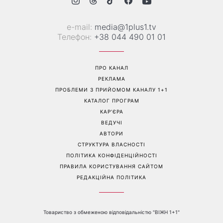
Справа не в немитому
«Вже доросла людина»:
посуді: психологиня
Людмила Барбір показала
пояснила, чому насправді
рідкісні сімейні фото з 14-
пари сваряться через
річним сином і зворушила
побут
Мережу
Перейти на повну версію сайту
Контакти: