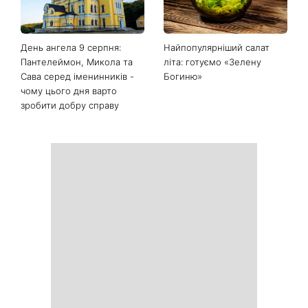
Останні новини
Білі кросівки знову будуть
Гороскоп на 9 серпня для
як нові: два прості
всіх знаків зодіаку: день
продукти з кухні легко
рішень, які більше не
приберуть плями та
можна відкладати
неприємний запах