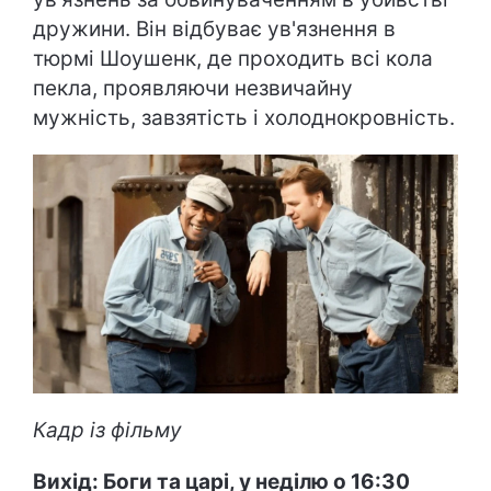
дружини. Він відбуває ув'язнення в
тюрмі Шоушенк, де проходить всі кола
пекла, проявляючи незвичайну
мужність, завзятість і холоднокровність.
Кадр із фільму
Вихід: Боги та царі, у неділю о 16:30