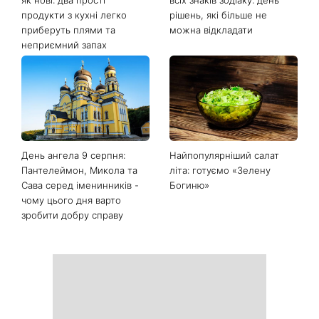
Останні новини
Білі кросівки знову будуть
Гороскоп на 9 серпня для
як нові: два прості
всіх знаків зодіаку: день