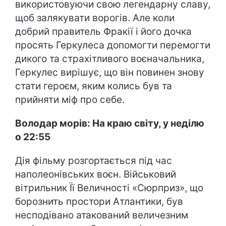
використовуючи свою легендарну славу,
щоб залякувати ворогів. Але коли
добрий правитель Фракії і його дочка
просять Геркулеса допомогти перемогти
дикого та страхітливого воєначальника,
Геркулес вирішує, що він повинен знову
стати героєм, яким колись був та
прийняти міф про себе.
Володар морів: На краю світу, у неділю
о 22:55
Дія фільму розгортається під час
наполеонівських воєн. Військовий
вітрильник Її Величності «Сюрприз», що
борознить простори Атлантики, був
несподівано атакований величезним