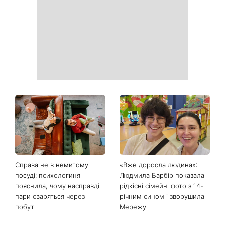
продукти з кухні легко
рішень, які більше не
приберуть плями та
можна відкладати
неприємний запах
День ангела 9 серпня:
Найпопулярніший салат
Пантелеймон, Микола та
літа: готуємо «Зелену
Сава серед іменинників -
Богиню»
чому цього дня варто
зробити добру справу