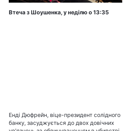
Втеча з Шоушенка, у неділю о 13:35
Енді Дюфрейн, віце-президент солідного
банку, засуджується до двох довічних
ув'язнень за обвинуваченням в убивстві