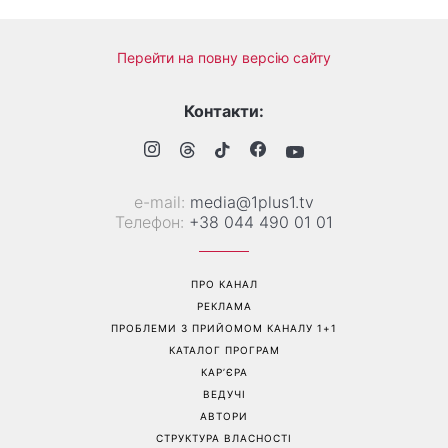
Справа не в немитому
«Вже доросла людина»:
посуді: психологиня
Людмила Барбір показала
пояснила, чому насправді
рідкісні сімейні фото з 14-
пари сваряться через
річним сином і зворушила
побут
Мережу