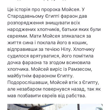
Це історія про пророка Мойсея. У
Стародавньому Єгипті фараон дав
розпорядження знищувати всіх
народжених хлопчиків, батьки яких були
євреями. Мати Мойсея злякалася за
життя сина і поклала його в кошик,
відправивши за течією Нілу. Хлопчику
судилося врятуватися, його помітила
дочка фараона та згодом всиновила
хлопчика. Мойсей виріс із Рамзесом,
майбутнім фараоном Єгипту.
Подорослішавши, Мойсей втік з Єгипту,
але незабаром повернувся назад, так як
мав позбавити євреїв від рабства.