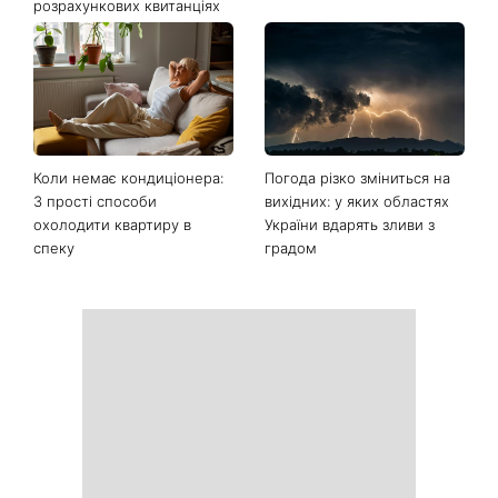
Останні новини
Ваші дані можуть бути на
Софія Ротару нарешті
чеку: Укрпошта почала
показалася публіці: як зараз
друкувати персональну
виглядає легендарна 79-
інформацію в
річна співачка
розрахункових квитанціях