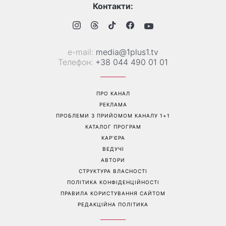
Більше не приховує кохану:
Гороскоп на 8 серпня для
Володимир Дантес вперше
всіх знаків зодіаку: кому
відкрито показався з новою
повернеться удача, а кому
обраницею
варто сказати «ні»
Перейти на повну версію сайту
Контакти: