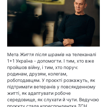
Мета
Життя після шрамів
на телеканалі
1+1 Україна - допомогти. І тим, хто вже
пройшов війну, і тим, хто поруч:
родинам, друзям, колегам,
роботодавцям. У проєкті розкажуть, як
підтримати ветеранів у повсякденному
житті, як адаптувати робоче
середовище, як слухати й чути. Ведучою
проєкту стала кореспондентка
ТСН