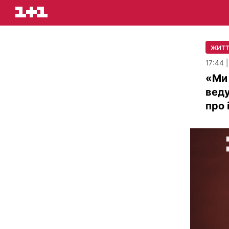
ЖИТТ
17:44 
«Ми 
веду
про 