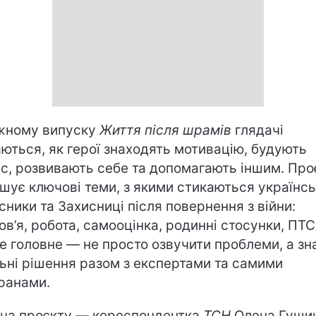
жному випуску
Життя після шрамів
глядачі
аються, як герої знаходять мотивацію, будують
ес, розвивають себе та допомагають іншим. Про
шує ключові теми, з якими стикаються українсь
сники та Захисниці після повернення з війни:
ов’я, робота, самооцінка, родинні стосунки, ПТС
е головне — не просто озвучити проблеми, а зн
ьні рішення разом з експертами та самими
ранами.
ча проєкту — кореспондентка
ТСН
Олена Гущик