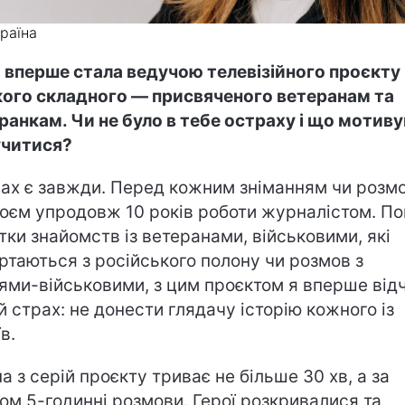
країна
 вперше стала ведучою телевізійного проєкту 
кого складного — присвяченого ветеранам та
ранкам. Чи не було в тебе остраху і що мотив
читися?
ах є завжди. Перед кожним зніманням чи розм
роєм упродовж 10 років роботи журналістом. П
тки знайомств із ветеранами, військовими, які
ртаються з російського полону чи розмов з
ями-військовими, з цим проєктом я вперше від
й страх: не донести глядачу історію кожного із
в.
а з серій проєкту триває не більше 30 хв, а за
ом 5-годинні розмови. Герої розкривалися та