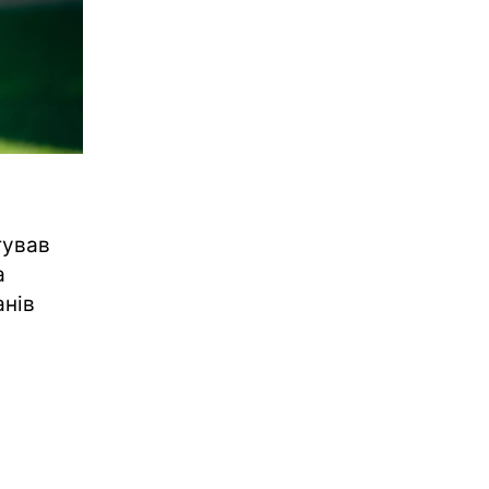
тував
а
анів