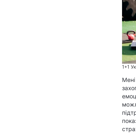
1+1 У
Мені
захо
емоц
можл
підт
пока
стра