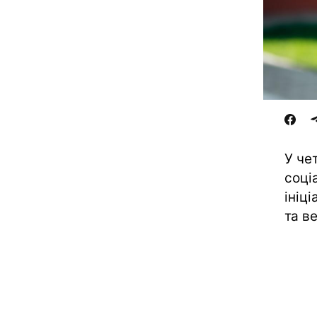
У че
соці
ініц
та в