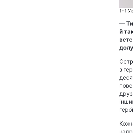
1+1 У
—
Ти
й та
вете
долу
Остр
з ге
деся
пове
друз
інши
герої
Кожн
кадр