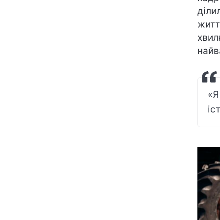
діли
житт
хвил
найв
«Я
іс