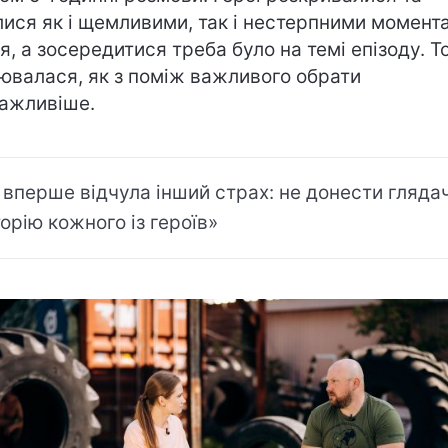
лися як і щемливими, так і нестерпними момент
я, а зосередитися треба було на темі епізоду. Т
ювалася, як з поміж важливого обрати
ажливіше.
 вперше відчула інший страх: не донести гляда
торію кожного із героїв»