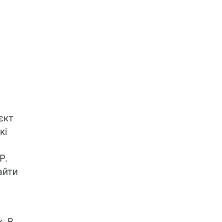
єкт
кі
Р.
айти
. В