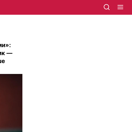
ми»:
ик —
ше