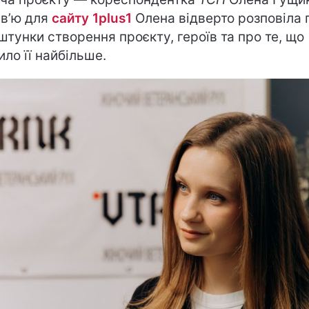
рв’ю для
сайту 1plus1
Олена відверто розповіла 
штунки створення проєкту, героїв та про те, що
ило її найбільше.