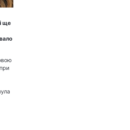
і ще
увало
овою
опри
чула