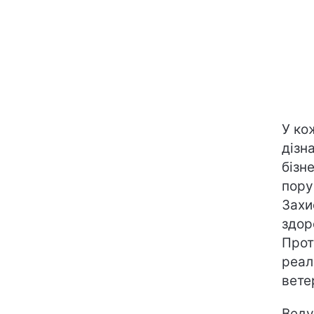
У ко
дізн
бізн
пору
Захи
здор
Прот
реал
вете
Веду