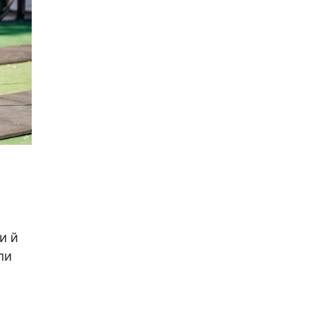
і
и й
ли