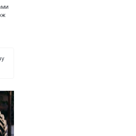
ами
ож
чу