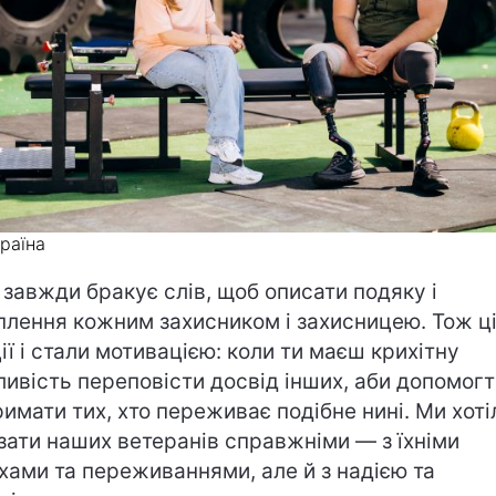
країна
 завжди бракує слів, щоб описати подяку і
плення кожним захисником і захисницею. Тож ц
ії і стали мотивацією: коли ти маєш крихітну
ивість переповісти досвід інших, аби допомогт
римати тих, хто переживає подібне нині. Ми хоті
зати наших ветеранів справжніми — з їхніми
хами та переживаннями, але й з надією та