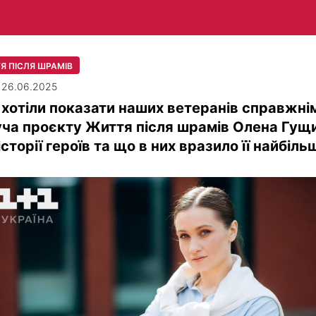
Я ПІСЛЯ ШРАМІВ
| 26.06.2025
хотіли показати наших ветеранів справжні
ча проєкту Життя після шрамів Олена Гущ
історії героїв та що в них вразило її найбіль