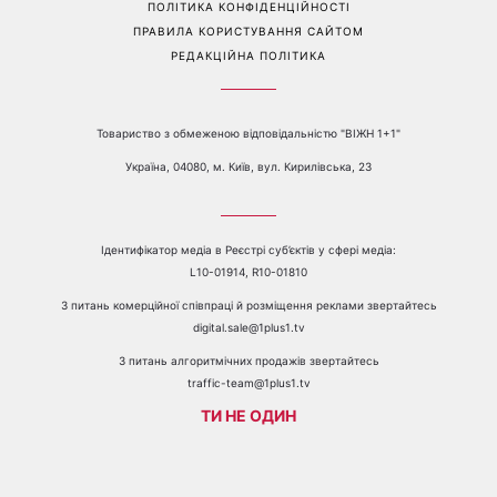
ПОЛІТИКА КОНФІДЕНЦІЙНОСТІ
ПРАВИЛА КОРИСТУВАННЯ САЙТОМ
РЕДАКЦІЙНА ПОЛІТИКА
Товариство з обмеженою відповідальністю "ВІЖН 1+1"
Україна, 04080, м. Київ, вул. Кирилівська, 23
Ідентифікатор медіа в Реєстрі суб’єктів у сфері медіа:
L10-01914, R10-01810
З питань комерційної співпраці й розміщення реклами звертайтесь
digital.sale@1plus1.tv
З питань алгоритмічних продажів звертайтесь
traffic-team@1plus1.tv
ТИ НЕ ОДИН