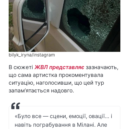
bilyk_iryna/instagram
В сюжеті
ЖВЛ представляє
зазначають,
що сама артистка прокоментувала
ситуацію, наголосивши, що цей тур
запам’ятається надовго.
«Було все — сцени, емоції, овації… і
навіть пограбування в Мілані. Але