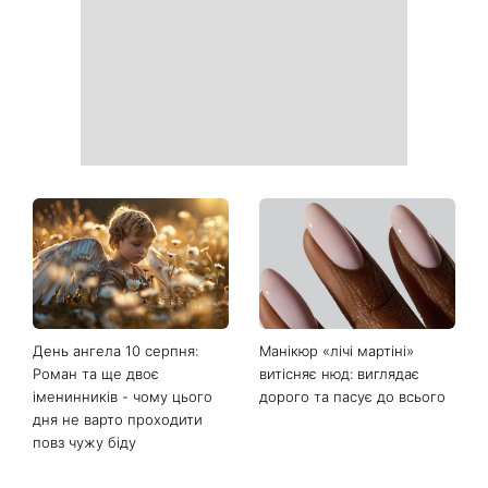
День ангела 10 серпня:
Манікюр «лічі мартіні»
Роман та ще двоє
витісняє нюд: виглядає
іменинників - чому цього
дорого та пасує до всього
дня не варто проходити
повз чужу біду