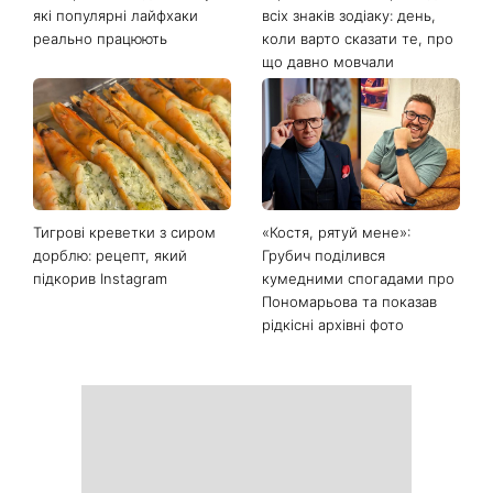
які популярні лайфхаки
всіх знаків зодіаку: день,
реально працюють
коли варто сказати те, про
що давно мовчали
Тигрові креветки з сиром
«Костя, рятуй мене»:
дорблю: рецепт, який
Грубич поділився
підкорив Instagram
кумедними спогадами про
Пономарьова та показав
рідкісні архівні фото