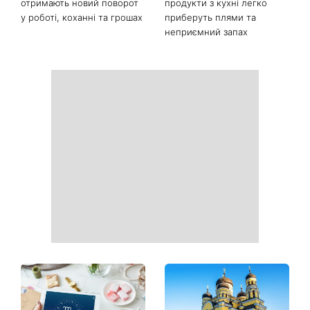
Від чорного до
Наталка Денисенко вийшла
фіолетового: що буде в
заміж і змінила прізвище на
моді восени 2026 - головні
Ярошенко
тренди сезону
Гороскоп на тиждень від 10
Білі кросівки знову будуть
серпня: 5 знаків зодіаку
як нові: два прості
отримають новий поворот
продукти з кухні легко