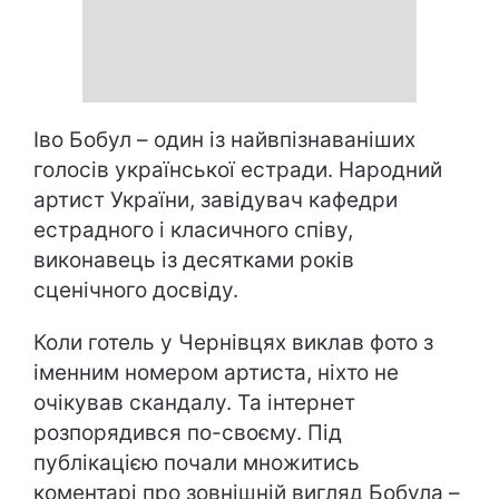
Іво Бобул – один із найвпізнаваніших
голосів української естради. Народний
артист України, завідувач кафедри
естрадного і класичного співу,
виконавець із десятками років
сценічного досвіду.
Коли готель у Чернівцях виклав фото з
іменним номером артиста, ніхто не
очікував скандалу. Та інтернет
розпорядився по-своєму. Під
публікацією почали множитись
коментарі про зовнішній вигляд Бобула –