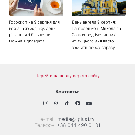
у роботі, коханні та грошах
приберуть плями та
неприємний запах