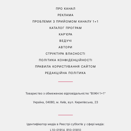
Гороскоп на 9 серпня для
День ангела 9 серпня:
всіх знаків зодіаку: день
Пантелеймон, Микола та
рішень, які більше не
Сава серед іменинників -
можна відкладати
чому цього дня варто
зробити добру справу
Перейти на повну версію сайту
Контакти:
е-mail:
media@1plus1.tv
Телефон:
+38 044 490 01 01