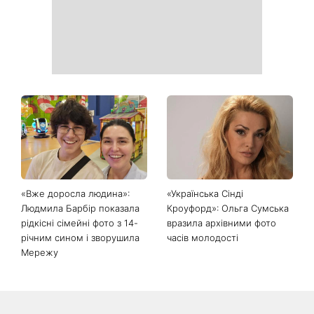
Найпопулярніший салат
Справа не в немитому
літа: готуємо «Зелену
посуді: психологиня
Богиню»
пояснила, чому насправді
пари сваряться через
побут