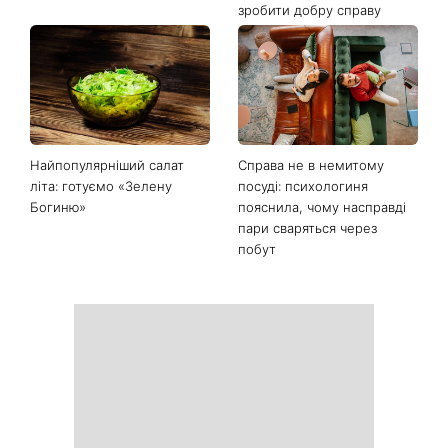
Останні новини
Гороскоп на 9 серпня для
День ангела 9 серпня:
всіх знаків зодіаку: день
Пантелеймон, Микола та
рішень, які більше не
Сава серед іменинників -
можна відкладати
чому цього дня варто
зробити добру справу