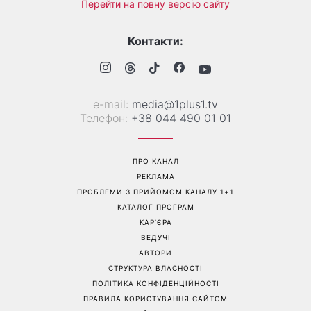
«Вже доросла людина»:
«Українська Сінді
Людмила Барбір показала
Кроуфорд»: Ольга Сумська
рідкісні сімейні фото з 14-
вразила архівними фото
річним сином і зворушила
часів молодості
Мережу
Перейти на повну версію сайту