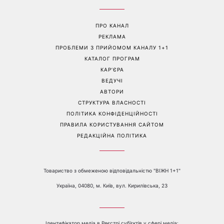
«Українська Сінді
Її знову повернули у моду:
Кроуфорд»: Ольга Сумська
ця куртка стане головним
вразила архівними фото
фаворитом осені 2026
часів молодості
Перейти на повну версію сайту
Контакти:
е-mail:
media@1plus1.tv
Телефон:
+38 044 490 01 01