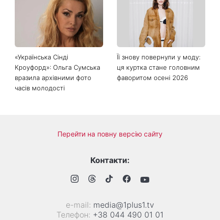
посуді: психологиня
Людмила Барбір показала
пояснила, чому насправді
рідкісні сімейні фото з 14-
пари сваряться через
річним сином і зворушила
побут
Мережу