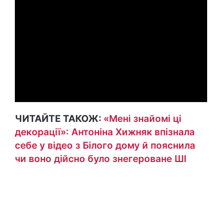
ЧИТАЙТЕ ТАКОЖ:
«Мені знайомі ці
декорації»: Антоніна Хижняк впізнала
себе у відео з Білого дому й пояснила
чи воно дійсно було знегероване ШІ