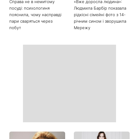
Останні новини
День ангела 9 серпня:
Найпопулярніший салат
Пантелеймон, Микола та
літа: готуємо «Зелену
Сава серед іменинників -
Богиню»
чому цього дня варто
зробити добру справу
Справа не в немитому
«Вже доросла людина»: