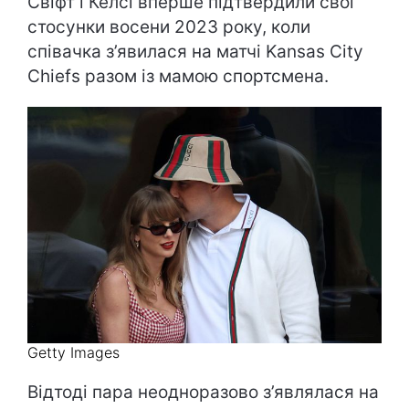
Свіфт і Келсі вперше підтвердили свої
стосунки восени 2023 року, коли
співачка з’явилася на матчі Kansas City
Chiefs разом із мамою спортсмена.
Getty Images
Відтоді пара неодноразово з’являлася на