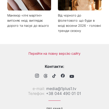
Манікюр «лічі мартіні»
Від чорного до
витісняє нюд: виглядає
фіолетового: що буде в
дорого та пасує до всього
моді восени 2026 - головні
тренди сезону
Перейти на повну версію сайту
Контакти:
е-mail:
media@1plus1.tv
Телефон:
+38 044 490 01 01
ПРО КАНАЛ