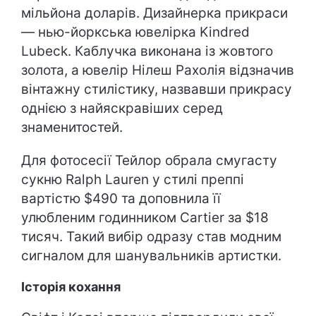
мільйона доларів. Дизайнерка прикраси
— нью-йоркська ювелірка Kindred
Lubeck. Каблучка виконана із жовтого
золота, а ювелір Нілеш Рахолія відзначив
вінтажну стилістику, назвавши прикрасу
однією з найяскравіших серед
знаменитостей.
Для фотосесії Тейлор обрала смугасту
сукню Ralph Lauren у стилі преппі
вартістю $490 та доповнила її
улюбленим годинником Cartier за $18
тисяч. Такий вибір одразу став модним
сигналом для шанувальників артистки.
Історія кохання