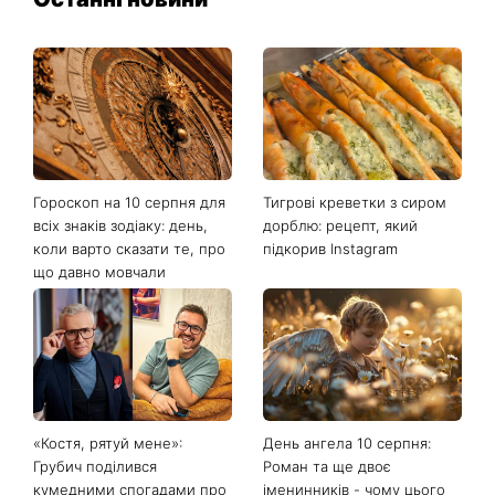
Гороскоп на 10 серпня для
Тигрові креветки з сиром
всіх знаків зодіаку: день,
дорблю: рецепт, який
коли варто сказати те, про
підкорив Instagram
що давно мовчали
«Костя, рятуй мене»:
День ангела 10 серпня:
Грубич поділився
Роман та ще двоє
кумедними спогадами про
іменинників - чому цього