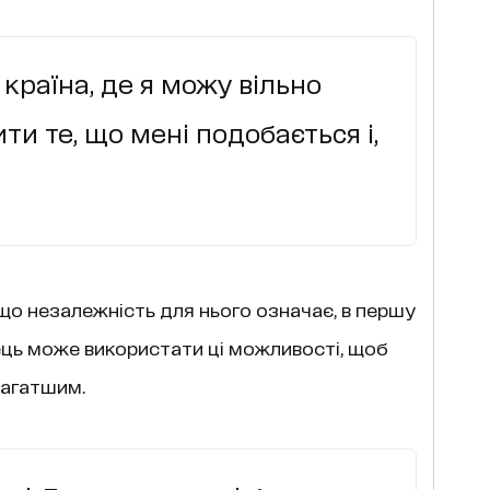
 країна, де я можу вільно
ти те, що мені подобається і,
що незалежність для нього означає, в першу
ець може використати ці можливості, щоб
багатшим.