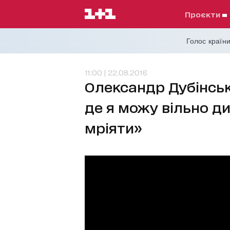
проєкти
Голос країни
11:00 | 22.08.2016
Олександр Дубінськи
де я можу вільно дих
мріяти»