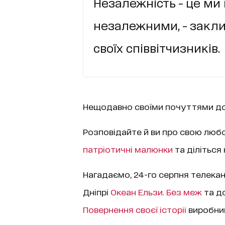
Незалежність - це ми 
незалежними, - закл
своїх співвітчизників.
Нещодавно своїми почуттями до
Розповідайте й ви про свою люб
патріотичні малюнки
та діліться
Нагадаємо, 24-го серпня телекан
Дніпрі
Океан Ельзи. Без меж
та д
Повернення своєї історіі
виробниц