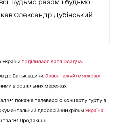
всі. Будьмо разом і будьмо
икав Олександр Дубінський
 України
поділилася Катя Осадча
.
ов до Батьківщини.
Завантажуйте яскраві
 ними в соціальних мережах.
ал 1+1 покаже телеверсію концерту гурту в
окументальний двосерійний фільм
Україна.
тва 1+1 Продакшн.