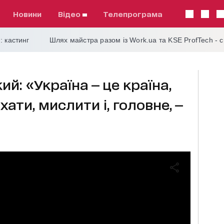
Новини
відео
телепрограма
: кастинг
Шлях майстра разом із Work.ua та KSE ProfTech - 
й: «Україна — це країна,
ати, мислити і, головне, —