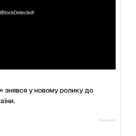
dBlockDetected!
 знявся у новому ролику до
аїни.
Реклама