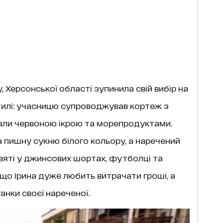
, Херсонської області зупинила свій вибір на
стилі: учасницю супроводжував кортеж з
али червоною ікрою та морепродуктами.
 пишну сукню білого кольору, а наречений
святі у джинсових шортах, футболці та
 що Ірина дуже любить витрачати гроші, а
анки своєї нареченої.