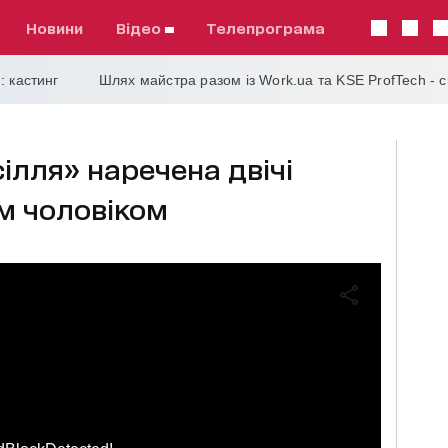
Новини
відео
телепрограма
: кастинг
Шлях майстра разом із Work.ua та KSE ProfTech - 
сілля» наречена двічі
м чоловіком