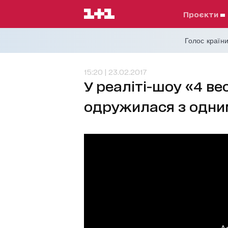
проєкти
Голос країни
15:20 | 23.02.2017
У реаліті-шоу «4 ве
одружилася з одни