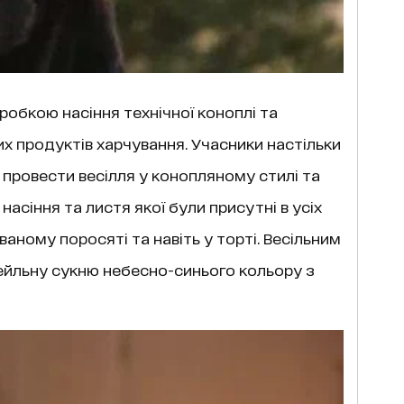
обкою насіння технічної коноплі та
х продуктів харчування. Учасники настільки
и провести весілля у конопляному стилі та
насіння та листя якої були присутні в усіх
аному поросяті та навіть у торті. Весільним
йльну сукню небесно-синього кольору з