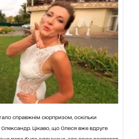
тало справжнім сюрпризом, оскільки
й Олександр. Цікаво, що Олеся вже вдруге
ніше пара була одружена, але союз розпався