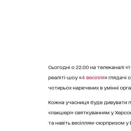
Сьогодні о 22.00 на телеканалі 
реаліті-шоу «
4 весілля
» глядачі
чотирьох наречених в умінні орг
Кожна учасниця буде дивувати по
«лакшері» святкуванням у Херсон
та навіть весіллям-сюрпризом у 