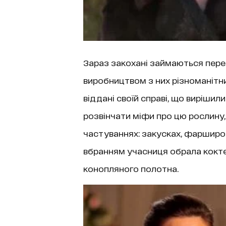
Зараз закохані займаються перер
виробництвом з них різноманітни
віддані своїй справі, що вирішил
розвінчати міфи про цю рослину, 
частуваннях: закусках, фарширов
вбранням учасниця обрала кокте
конопляного полотна.