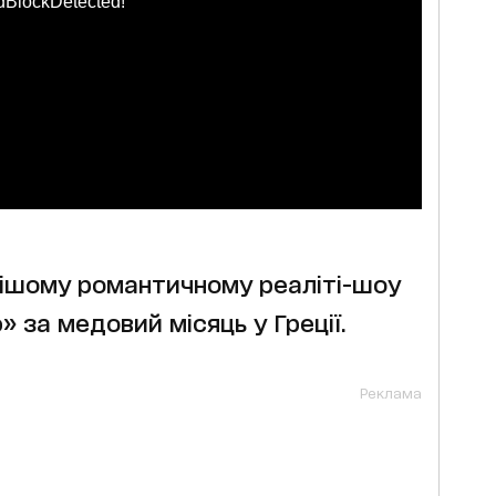
dBlockDetected!
нішому романтичному реаліті-шоу
» за медовий місяць у Греції.
Реклама