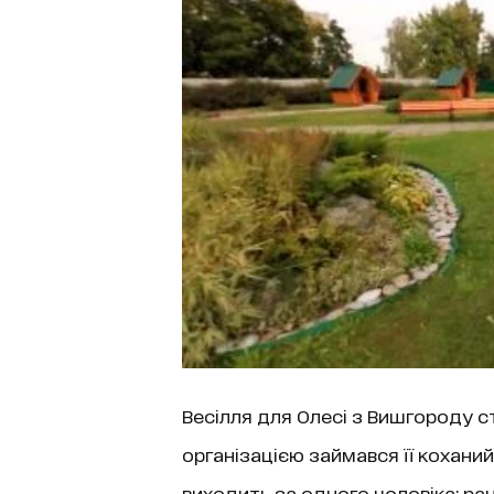
Весілля для Олесі з Вишгороду с
організацією займався її кохани
виходить за одного чоловіка: ра