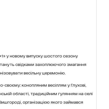
«1+1» у новому випуску шостого сезону
 стануть свідками захоплюючого змагання
анізовувати весільну церемонію.
-своєму: конопляним весіллям у Глухові,
ській області, традиційним гулянням на селі
Вишгороді, організацією якого займався