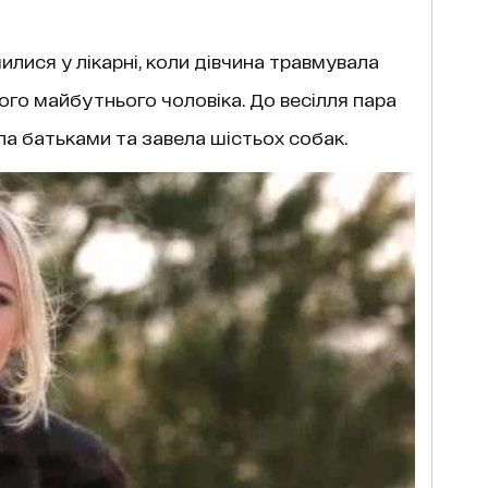
илися у лікарні, коли дівчина травмувала
вого майбутнього чоловіка. До весілля пара
ла батьками та завела шістьох собак.