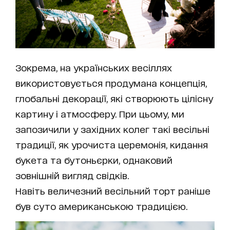
Зокрема, на українських весіллях
використовується продумана концепція,
глобальні декорації, які створюють цілісну
картину і атмосферу. При цьому, ми
запозичили у західних колег такі весільні
традиції, як урочиста церемонія, кидання
букета та бутоньєрки, однаковий
зовнішній вигляд свідків.
Навіть величезний весільний торт раніше
був суто американською традицією.