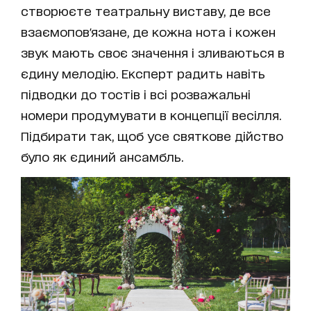
створюєте театральну виставу, де все
взаємопов'язане, де кожна нота і кожен
звук мають своє значення і зливаються в
єдину мелодію. Експерт радить навіть
підводки до тостів і всі розважальні
номери продумувати в концепції весілля.
Підбирати так, щоб усе святкове дійство
було як єдиний ансамбль.