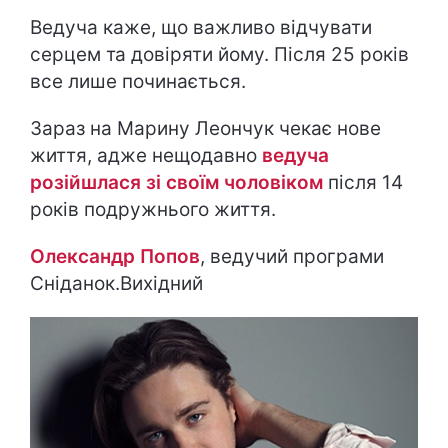
Ведуча каже, що важливо відчувати
серцем та довіряти йому. Після 25 років
все лише починається.
Зараз на Марину Леончук чекає нове
життя, адже нещодавно
ведуча
розійшлася зі своїм чоловіком
після 14
років подружнього життя.
Олександр Попов
, ведучий програми
Сніданок.Вихідний