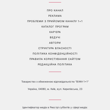
Манікюр «лічі мартіні»
Від чорного до
витісняє нюд: виглядає
фіолетового: що буде в
дорого та пасує до всього
моді восени 2026 - головні
тренди сезону
Перейти на повну версію сайту
Контакти:
е-mail:
media@1plus1.tv
Телефон:
+38 044 490 01 01