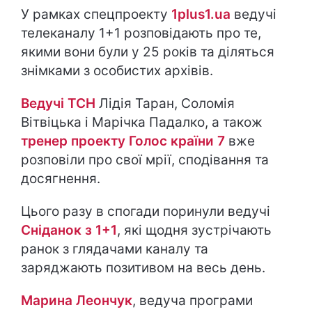
У рамках спецпроекту
1plus1.ua
ведучі
телеканалу 1+1 розповідають про те,
якими вони були у 25 років та діляться
знімками з особистих архівів.
Ведучі ТСН
Лідія Таран, Соломія
Вітвіцька і Марічка Падалко, а також
тренер проекту Голос країни 7
вже
розповіли про свої мрії, сподівання та
досягнення.
Цього разу в спогади поринули ведучі
Сніданок з 1+1
, які щодня зустрічають
ранок з глядачами каналу та
заряджають позитивом на весь день.
Марина Леончук
, ведуча програми