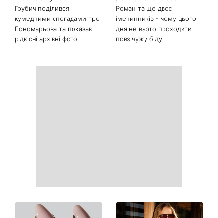
Останні новини
Гороскоп на 10 серпня для
Тигрові креветки з сиром
всіх знаків зодіаку: день,
дорблю: рецепт, який
коли варто сказати те, про
підкорив Instagram
що давно мовчали
«Костя, рятуй мене»:
День ангела 10 серпня: