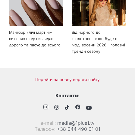
Грубич поділився
Роман та ще двоє
кумедними спогадами про
іменинників - чому цього
Пономарьова та показав
дня не варто проходити
рідкісні архівні фото
повз чужу біду