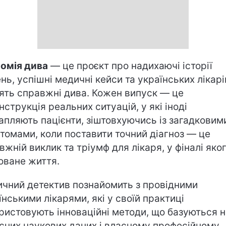
омія дива
— це проєкт про надихаючі історії
ень, успішні медичні кейси та українських лікарів
ять справжні дива. Кожен випуск — це
нструкція реальних ситуацій, у які іноді
апляють пацієнти, зіштовхуючись із загадковим
томами, коли поставити точний діагноз — це
вжній виклик та тріумф для лікаря, у фіналі яког
оване життя.
чний детектив познайомить з провідними
їнськими лікарями, які у своїй практиці
ристовують інноваційні методи, що базуються н
сних наукових даних і власному професійному