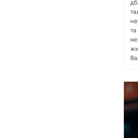
дб
та
на
та
не
жи
Ва