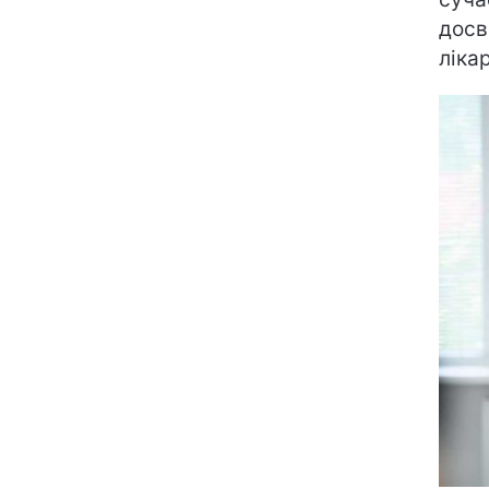
досв
ліка