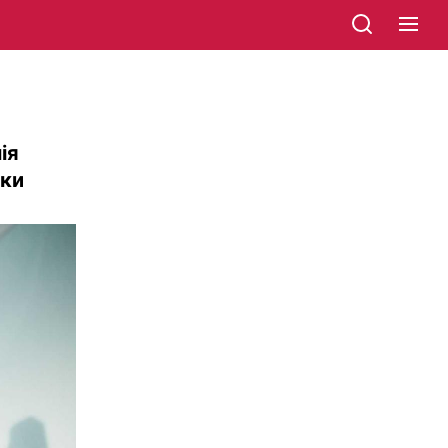
ія
дки