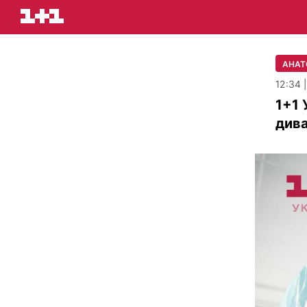
АНАТ
12:34 
1+1 
дива