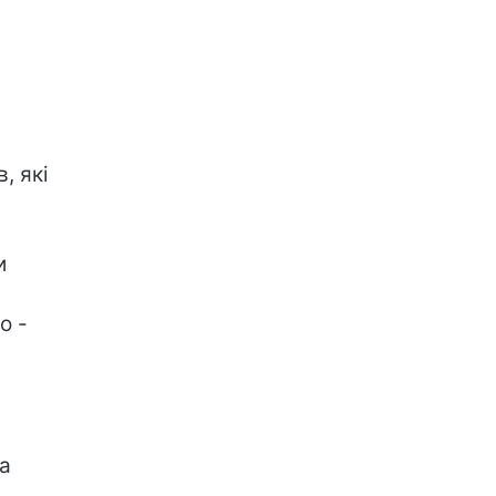
, які
и
о -
а