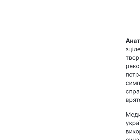
Анат
зціл
твор
реко
потр
симп
спра
врят
Меди
укра
вико
суча