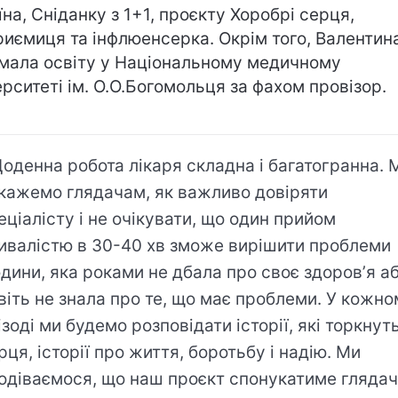
їна, Сніданку з 1+1, проєкту Хоробрі серця,
риємиця та інфлюенсерка. Окрім того, Валентин
мала освіту у Національному медичному
ерситеті ім. О.О.Богомольця за фахом провізор.
оденна робота лікаря складна і багатогранна. 
кажемо глядачам, як важливо довіряти
еціалісту і не очікувати, що один прийом
ивалістю в 30-40 хв зможе вирішити проблеми
дини, яка роками не дбала про своє здоровʼя а
віть не знала про те, що має проблеми. У кожн
ізоді ми будемо розповідати історії, які торкнут
рця, історії про життя, боротьбу і надію. Ми
одіваємося, що наш проєкт спонукатиме глядач