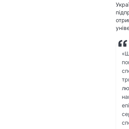
Укра
підп
отри
унів
«Щ
по
сп
тр
лю
на
еп
се
сп