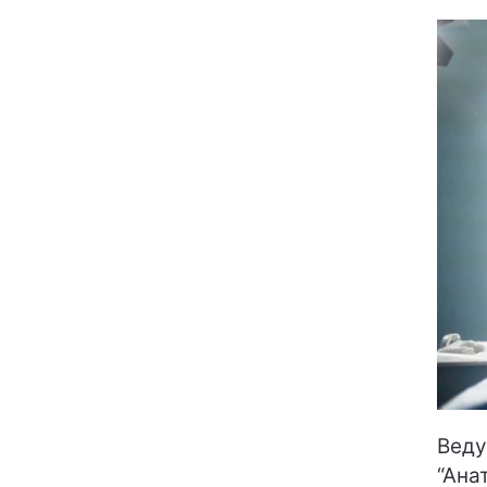
Веду
“Ана