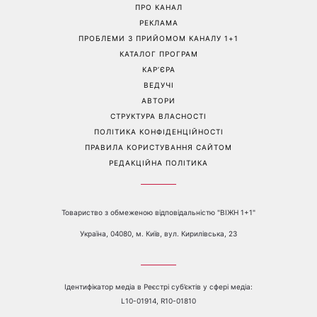
Гороскоп на 8 серпня для
Колаген після 30: 9
всіх знаків зодіаку: кому
продуктів, які допомагають
повернеться удача, а кому
довше зберегти молодість
варто сказати «ні»
шкіри
Перейти на повну версію сайту
Контакти:
е-mail:
media@1plus1.tv
Телефон:
+38 044 490 01 01
ПРО КАНАЛ