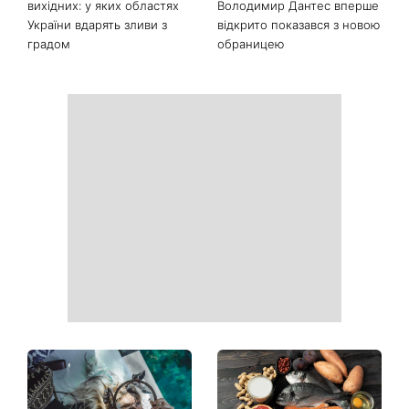
Останні новини
Софія Ротару нарешті
Коли немає кондиціонера:
показалася публіці: як зараз
3 прості способи
виглядає легендарна 79-
охолодити квартиру в
річна співачка
спеку
Погода різко зміниться на
Більше не приховує кохану:
вихідних: у яких областях
Володимир Дантес вперше