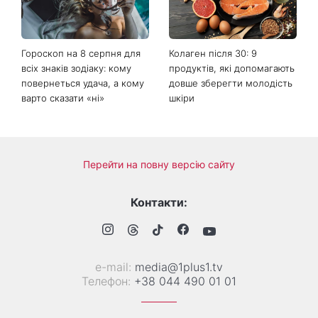
України вдарять зливи з
відкрито показався з новою
градом
обраницею