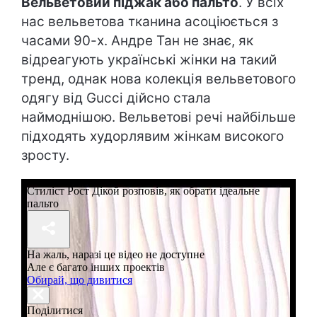
Вельветовий піджак або пальто
. У всіх
нас вельветова тканина асоціюється з
часами 90-х. Андре Тан не знає, як
відреагують українські жінки на такий
тренд, однак нова колекція вельветового
одягу від Gucci дійсно стала
наймоднішою. Вельветові речі найбільше
підходять худорлявим жінкам високого
зросту.