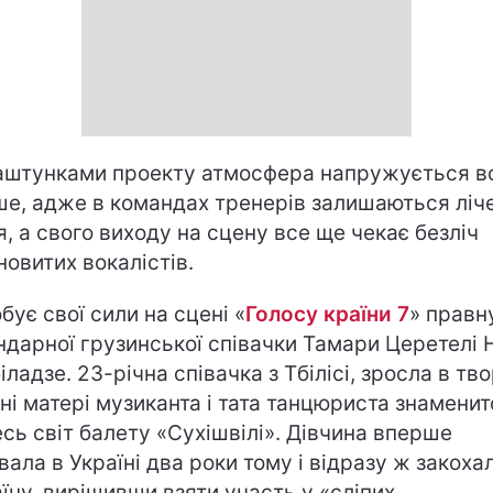
аштунками проекту атмосфера напружується в
ше, адже в командах тренерів залишаються ліче
я, а свого виходу на сцену все ще чекає безліч
новитих вокалістів.
бує свої сили на сцені «
Голосу країни 7
» правн
ндарної грузинської співачки Тамари Церетелі Н
іладзе. 23-річна співачка з Тбілісі, зросла в тво
ні матері музиканта і тата танцюриста знаменит
есь світ балету «Сухішвілі». Дівчина вперше
вала в Україні два роки тому і відразу ж закоха
аїну, вирішивши взяти участь у «сліпих