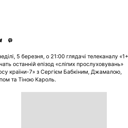
неділі, 5 березня, о 21:00 глядачі телеканалу «1
чать останній епізод «сліпих прослуховувань»
осу країни-7» з Сергієм Бабкіним, Джамалою,
пом та Тіною Кароль.