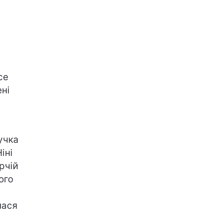
се
ні
учка
іні
рчій
ого
лася