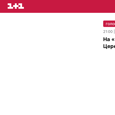
ГОЛО
21:00 
На «
Цер