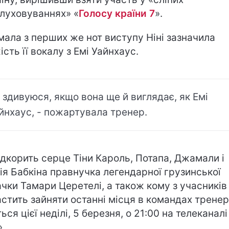
луховуваннях» «
Голосу країни 7
».
ала з перших же нот виступу Ніні зазначила
ість її вокалу з Емі Уайнхаус.
 здивуюся, якщо вона ще й виглядає, як Емі
йнхаус, - пожартувала тренер.
ідкорить серце Тіни Кароль, Потапа, Джамали і
ія Бабкіна правнучка легендарної грузинської
ачки Тамари Церетелі, а також кому з учасників
стить зайняти останні місця в командах тренер
ься цієї неділі, 5 березня, о 21:00 на телеканалі
 .