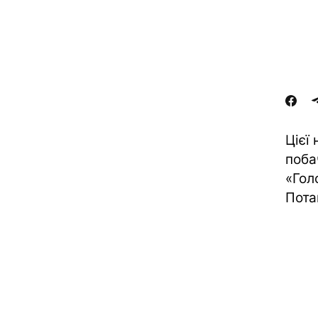
Цієї 
поба
«Гол
Пота