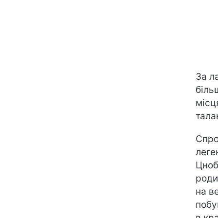
За л
біль
місц
тала
Спро
леге
Цноб
роди
на в
побу
в кр