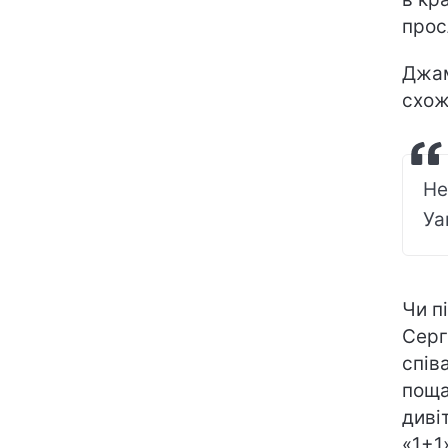
прос
Джам
схож
Не
Уа
Чи п
Серг
спів
поща
дивіт
«1+1»